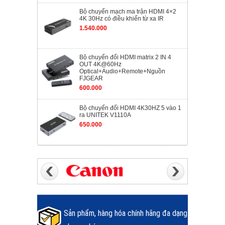
Bộ chuyển mạch ma trận HDMI 4×2
4K 30Hz có điều khiển từ xa IR
1.540.000
Bộ chuyển đổi HDMI matrix 2 IN 4
OUT 4K@60Hz
Optical+Audio+Remote+Nguồn
FJGEAR
600.000
Bộ chuyển đổi HDMI 4K30HZ 5 vào 1
ra UNITEK V1110A
650.000
Sản phẩm, hàng hóa chính hãng đa dạng