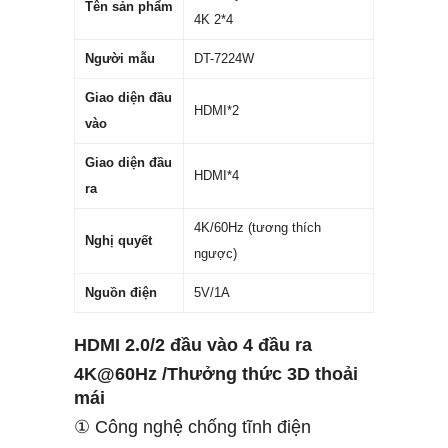
Tên sản phẩm
4K 2*4
Người mẫu
DT-7224W
Giao diện đầu
HDMI*2
vào
Giao diện đầu
HDMI*4
ra
4K/60Hz (tương thích
Nghị quyết
ngược)
Nguồn điện
5V/1A
HDMI 2.0/2 đầu vào 4 đầu ra
4K@60Hz /Thưởng thức 3D thoải
mái
① Công nghệ chống tĩnh điện