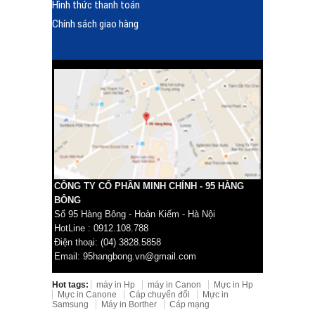
Hình thức thanh toán
Chính sách giao hàng
CÔNG TY CỔ PHẦN MINH CHÍNH - 95 HÀNG
BÔNG
Số 95 Hàng Bông - Hoàn Kiếm - Hà Nội
HotLine : 0912.108.788
Điện thoại: (04) 3828.5858
Email: 95hangbong.vn@gmail.com
Hot tags:
máy in Hp
máy in Canon
Mực in Hp
Mực in Canone
Cáp chuyển đổi
Mực in
Samsung
Máy in Borther
Cáp mạng