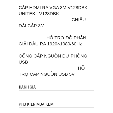
CÁP HDMI RA VGA 3M V128DBK
UNITEK V128DBK
CHIỀU
DÀI CÁP 3M
HỖ TRỢ ĐỘ PHÂN
GIẢI ĐẦU RA 1920×1080/60Hz
CỔNG CẤP NGUỒN DỰ PHÒNG
USB
HỖ
TRỢ CÁP NGUỒN USB 5V
ĐÁNH GIÁ
PHỤ KIỆN MUA KÈM