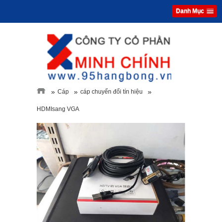
Danh Mục
»
»
»
Cáp
cáp chuyển đổi tín hiệu
HDMIsang VGA