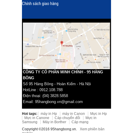
Chính sách giao hàng
CÔNG TY CỔ PHẦN MINH CHÍNH - 95 HÀNG
BÔNG
Số 95 Hàng Bông - Hoàn Kiếm - Hà Nội
HotLine : 0912.108.788
Điện thoại: (04) 3828.5858
Email: 95hangbong.vn@gmail.com
Hot tags:
máy in Hp
máy in Canon
Mực in Hp
Mực in Canone
Cáp chuyển đổi
Mực in
Samsung
Máy in Borther
Cáp mạng
Copyright ©2016 95hangbong.vn.
Xem phiên bản