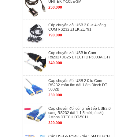
UNITEK Y-105E-3M
250.000
Cáp chuyển đồi USB 2.0 -> 4 cổng
COM RS232 ZTEK ZE791
790.000
Cáp chuyển đổi USB to Com
Rs232+DB25 DTECH DT-5003A(GT)
340.000
Cáp chuyển đổi USB 2.0 to Com
RS232 chân âm dài 1.8m Dtech DT-
5002B
230.000
Cáp chuyển đổi cổng nối tiếp USB2.0
sang RS232 dài 1-1,5 mét, tốc độ
2Mbps DTECH DT-5011
320.000
Cáp USB -> RS485 dài 1.5M DTECH