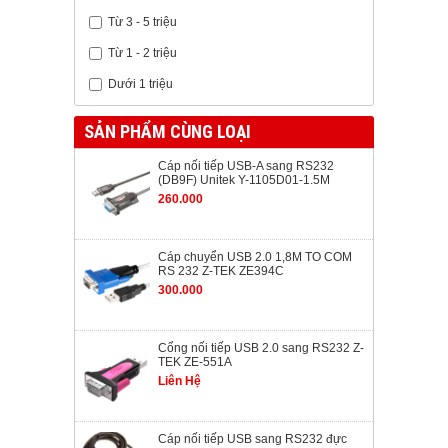
Từ 3 - 5 triệu
Từ 1 - 2 triệu
Dưới 1 triệu
SẢN PHẨM CÙNG LOẠI
Cáp nối tiếp USB-A sang RS232
(DB9F) Unitek Y-1105D01-1.5M
260.000
Cáp chuyển USB 2.0 1,8M TO COM
RS 232 Z-TEK ZE394C
300.000
Cổng nối tiếp USB 2.0 sang RS232 Z-
TEK ZE-551A
Liên Hệ
Cáp nối tiếp USB sang RS232 đực