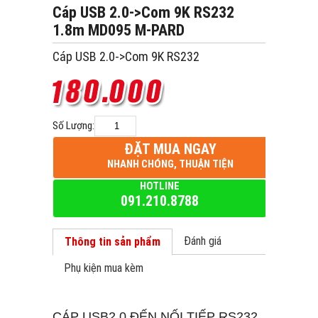
Cáp USB 2.0->Com 9K RS232
1.8m MD095 M-PARD
Cáp USB 2.0->Com 9K RS232
Số Lượng:
ĐẶT MUA NGAY
NHANH CHÓNG, THUẬN TIỆN
HOTLINE
091.210.8788
Đánh giá
Thông tin sản phẩm
Phụ kiện mua kèm
CÁP USB2.0 ĐẾN NỐI TIẾP RS232