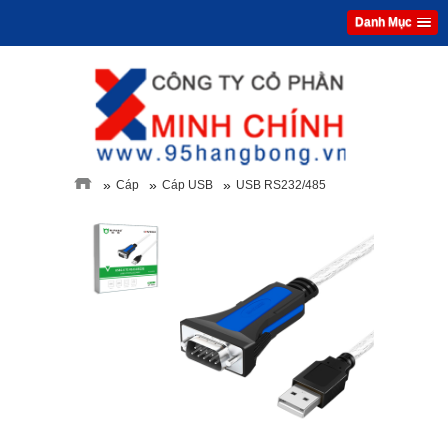
Danh Mục
»
»
»
Cáp
Cáp USB
USB RS232/485