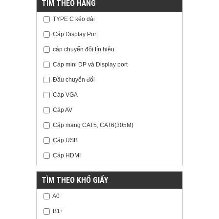
TÌM THEO HÃNG
TYPE C kéo dài
Cáp Display Port
cáp chuyển đổi tín hiệu
Cáp mini DP và Display port
Đầu chuyển đổi
Cáp VGA
Cáp AV
Cáp mạng CAT5, CAT6(305M)
Cáp USB
Cáp HDMI
TÌM THEO KHỔ GIẤY
A0
B1+