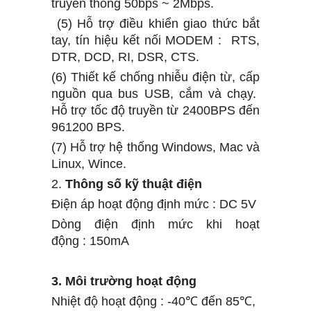
truyền thông 50bps ~ 2Mbps.
(5) Hỗ trợ điều khiển giao thức bắt
tay, tín hiệu
kết nối
MODEM
:
RTS,
DTR, DCD, RI, DSR, CTS.
(6)
Thiết kế chống nhiễu điện từ, cấp
nguồn qua bus USB, cắm và chạy.
Hỗ trợ tốc độ truyền
từ
2400BPS đến
961200 BPS.
(7) Hỗ trợ hệ thống Windows, Mac và
Linux, Wince.
2.
Thông số kỹ thuật điện
Điện áp hoạt động định mức
:
DC 5V
Dòng điện định mức khi hoạt
động
:
150mA
3.
Môi trường
hoạt động
Nhiệt độ hoạt động
:
-40℃ đến 85℃,