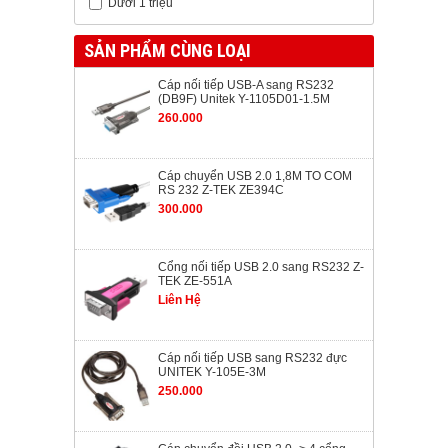
Dưới 1 triệu
SẢN PHẨM CÙNG LOẠI
Cáp nối tiếp USB-A sang RS232
(DB9F) Unitek Y-1105D01-1.5M
260.000
Cáp chuyển USB 2.0 1,8M TO COM
RS 232 Z-TEK ZE394C
300.000
Cổng nối tiếp USB 2.0 sang RS232 Z-
TEK ZE-551A
Liên Hệ
Cáp nối tiếp USB sang RS232 đực
UNITEK Y-105E-3M
250.000