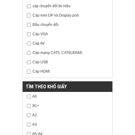
cáp chuyển đổi tín hiệu
Cáp mini DP và Display port
Đầu chuyển đổi
Cáp VGA
Cáp AV
Cáp mạng CAT5, CAT6(305M)
Cáp USB
Cáp HDMI
TÌM THEO KHỔ GIẤY
A0
B1+
A2
A3
A5-A4