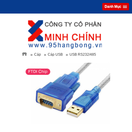
Danh Mục
»
»
»
Cáp
Cáp USB
USB RS232/485