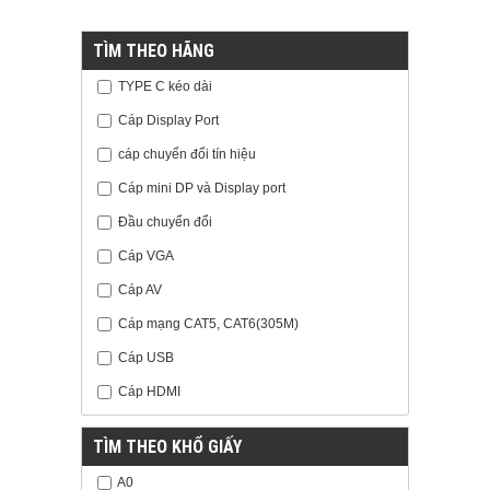
TÌM THEO HÃNG
TYPE C kéo dài
Cáp Display Port
cáp chuyển đổi tín hiệu
Cáp mini DP và Display port
Đầu chuyển đổi
Cáp VGA
Cáp AV
Cáp mạng CAT5, CAT6(305M)
Cáp USB
Cáp HDMI
TÌM THEO KHỔ GIẤY
A0