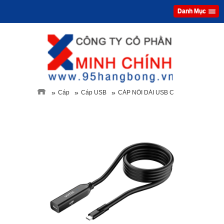
Danh Mục
»
»
»
Cáp
Cáp USB
CÁP NỐI DÀI USB C