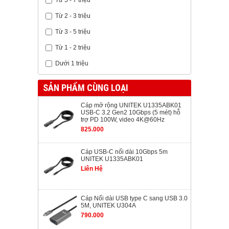
Từ 2 - 3 triệu
Từ 3 - 5 triệu
Từ 1 - 2 triệu
Dưới 1 triệu
SẢN PHẨM CÙNG LOẠI
Cáp mở rộng UNITEK U1335ABK01
USB-C 3.2 Gen2 10Gbps (5 mét) hỗ
trợ PD 100W, video 4K@60Hz
825.000
Cáp USB-C nối dài 10Gbps 5m
UNITEK U1335ABK01
Liên Hệ
Cáp Nối dài USB type C sang USB 3.0
5M, UNITEK U304A
790.000