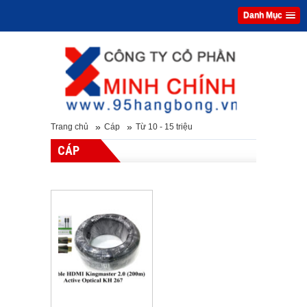
Danh Mục
»
»
Trang chủ
Cáp
Từ 10 - 15 triệu
CÁP