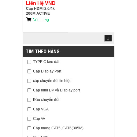
Liên Hệ VNĐ
Cáp HDMI 2.0/4k
200M ACTIVE
OPTICAL
KINGMASTER
(KH267)
1
TÌM THEO HÃNG
TYPE C kéo dài
Cáp Display Port
cáp chuyển đổi tín hiệu
Cáp mini DP và Display port
Đầu chuyển đổi
Cáp VGA
Cáp AV
Cáp mạng CAT5, CAT6(305M)