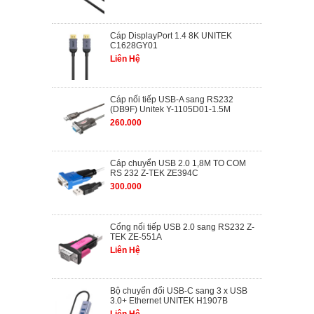
Cáp DisplayPort 1.4 8K UNITEK
C1628GY01
Liên Hệ
Cáp nối tiếp USB-A sang RS232
(DB9F) Unitek Y-1105D01-1.5M
260.000
Cáp chuyển USB 2.0 1,8M TO COM
RS 232 Z-TEK ZE394C
300.000
Cổng nối tiếp USB 2.0 sang RS232 Z-
TEK ZE-551A
Liên Hệ
Bộ chuyển đổi USB-C sang 3 x USB
3.0+ Ethernet UNITEK H1907B