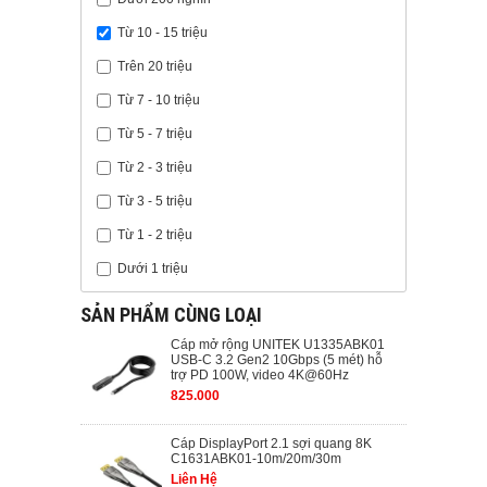
Từ 10 - 15 triệu
Trên 20 triệu
Từ 7 - 10 triệu
Từ 5 - 7 triệu
Từ 2 - 3 triệu
Từ 3 - 5 triệu
Từ 1 - 2 triệu
Dưới 1 triệu
SẢN PHẨM CÙNG LOẠI
Cáp mở rộng UNITEK U1335ABK01
USB-C 3.2 Gen2 10Gbps (5 mét) hỗ
trợ PD 100W, video 4K@60Hz
825.000
Cáp DisplayPort 2.1 sợi quang 8K
C1631ABK01-10m/20m/30m
Liên Hệ