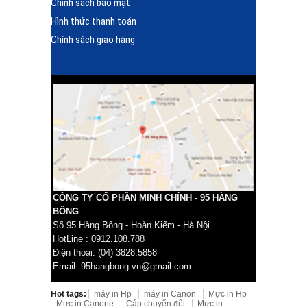
Chính sách bảo mật
Hình thức thanh toán
Chính sách giao hàng
CÔNG TY CỔ PHẦN MINH CHÍNH - 95 HÀNG
BÔNG
Số 95 Hàng Bông - Hoàn Kiếm - Hà Nội
HotLine : 0912.108.788
Điện thoại: (04) 3828.5858
Email: 95hangbong.vn@gmail.com
Hot tags:
máy in Hp
máy in Canon
Mực in Hp
Mực in Canone
Cáp chuyển đổi
Mực in