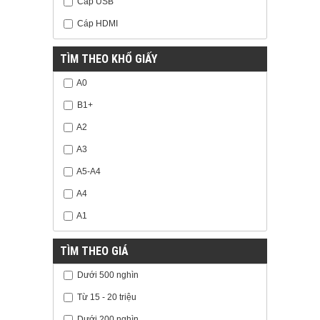
Cáp USB
Cáp HDMI
TÌM THEO KHỔ GIẤY
A0
B1+
A2
A3
A5-A4
A4
A1
TÌM THEO GIÁ
Dưới 500 nghìn
Từ 15 - 20 triệu
Dưới 200 nghìn