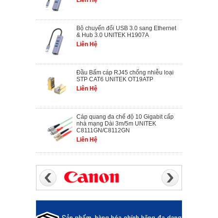
Liên Hệ
Bộ chuyển đổi USB 3.0 sang Ethernet
& Hub 3.0 UNITEK H1907A
Liên Hệ
Đầu Bấm cáp RJ45 chống nhiễu loại
STP CAT6 UNITEK OT19ATP
Liên Hệ
Cáp quang đa chế độ 10 Gigabit cấp
nhà mạng Dài 3m/5m UNITEK
C8111GN/C8112GN
Liên Hệ