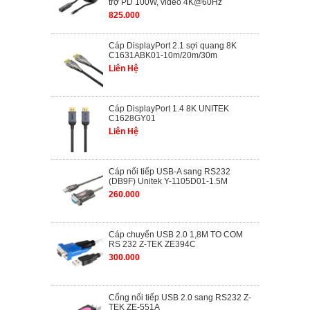
trợ PD 100W, video 4K@60Hz
825.000
Cáp DisplayPort 2.1 sợi quang 8K
C1631ABK01-10m/20m/30m
Liên Hệ
Cáp DisplayPort 1.4 8K UNITEK
C1628GY01
Liên Hệ
Cáp nối tiếp USB-A sang RS232
(DB9F) Unitek Y-1105D01-1.5M
260.000
Cáp chuyển USB 2.0 1,8M TO COM
RS 232 Z-TEK ZE394C
300.000
Cổng nối tiếp USB 2.0 sang RS232 Z-
TEK ZE-551A