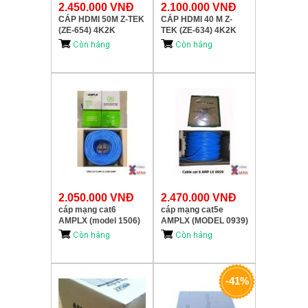
2.450.000 VNĐ
2.100.000 VNĐ
CÁP HDMI 50M Z-TEK
CÁP HDMI 40 M Z-
(ZE-654) 4K2K
TEK (ZE-634) 4K2K
2.050.000 VNĐ
2.470.000 VNĐ
cáp mạng cat6
cáp mạng cat5e
AMPLX (model 1506)
AMPLX (MODEL 0939)
305m
-41%