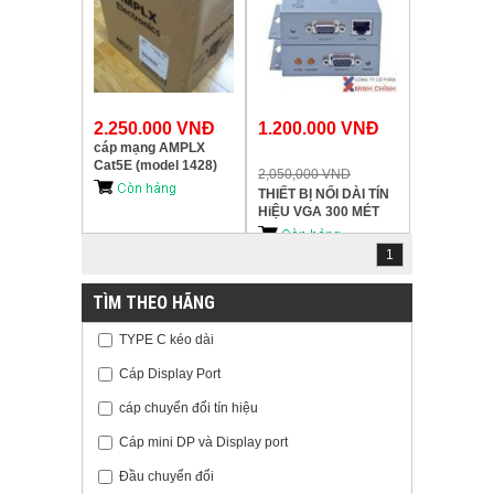
2.250.000 VNĐ
1.200.000 VNĐ
cáp mạng AMPLX
Cat5E (model 1428)
2,050,000 VND
305m
THIẾT BỊ NỐI DÀI TÍN
HiỆU VGA 300 MÉT
(DT-7020B) chuẩn ,giá
rẻ..
1
TÌM THEO HÃNG
TYPE C kéo dài
Cáp Display Port
cáp chuyển đổi tín hiệu
Cáp mini DP và Display port
Đầu chuyển đổi