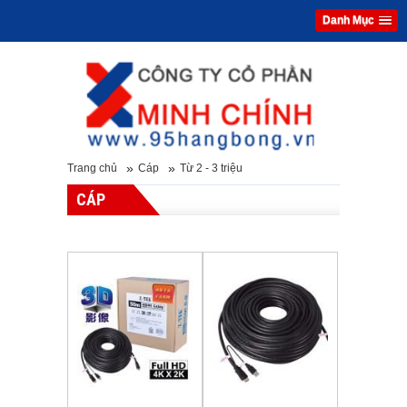
Danh Mục
»
»
Trang chủ
Cáp
Từ 2 - 3 triệu
CÁP