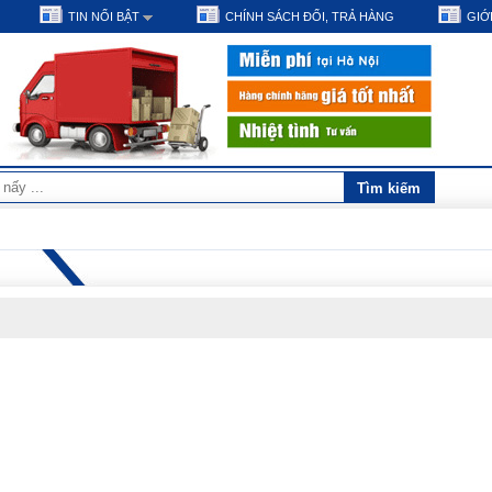
TIN NỔI BẬT
CHÍNH SÁCH ĐỔI, TRẢ HÀNG
GIỚI