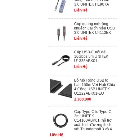
sang Ethernet & Hub
3.0 UNITEK H1907A
Liên Hệ
Cáp quang mở rộng
khuếch đại tín hiệu USB
3.0 UNITEK C4113BK
Liên Hệ
Cáp USB-C nối dài
10Gbps 5m UNITEK
U1335ABK01
Liên Hệ
Bộ Mở Rộng USB to
Lan 150m Với Hub Chia
4 Cổng USB UNITEK
U1222ABK01-EU
2.300.000
Cáp Type-C to Type-C
2m UNITEK
C14100ABK01 (hỗ trợ
xuất hình)Tương thích
với Thunderbolt 3 và 4
Liên Hệ