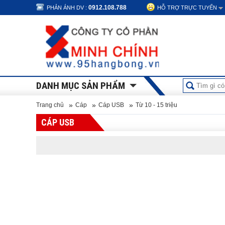
0912.108.788
PHẢN ÁNH DV :
HỖ TRỢ TRỰC TUYẾN
DANH MỤC SẢN PHẨM
»
»
»
Trang chủ
Cáp
Cáp USB
Từ 10 - 15 triệu
CÁP USB