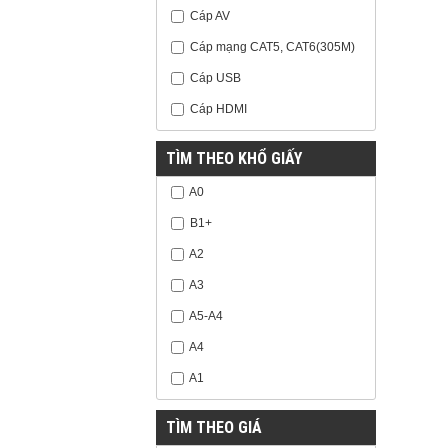
Cáp AV
Cáp mạng CAT5, CAT6(305M)
Cáp USB
Cáp HDMI
TÌM THEO KHỔ GIẤY
A0
B1+
A2
A3
A5-A4
A4
A1
TÌM THEO GIÁ