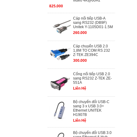
video 4K@60Hz
825.000
Cáp nối tiếp USB-A
sang RS232 (DB9F)
Unitek Y-1105D01-1.5M
260.000
Cáp chuyển USB 2.0
1,8M TO COM RS 232
Z-TEK ZE394C
300.000
Cổng nối tiếp USB 2.0
sang RS232 Z-TEK ZE-
551A
Liên Hệ
Bộ chuyển đổi USB-C
sang 3 x USB 3.0+
Ethernet UNITEK
H1907B
Liên Hệ
Bộ chuyển đổi USB 3.0