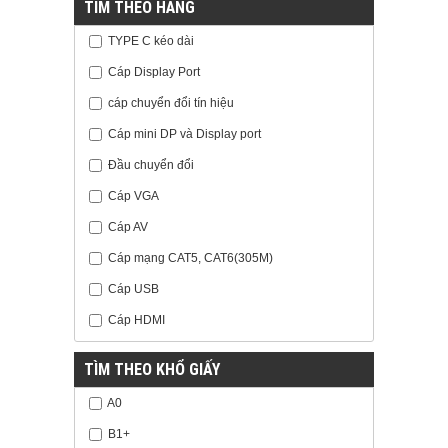
TÌM THEO HÃNG
TYPE C kéo dài
Cáp Display Port
cáp chuyển đổi tín hiệu
Cáp mini DP và Display port
Đầu chuyển đổi
Cáp VGA
Cáp AV
Cáp mạng CAT5, CAT6(305M)
Cáp USB
Cáp HDMI
TÌM THEO KHỔ GIẤY
A0
B1+