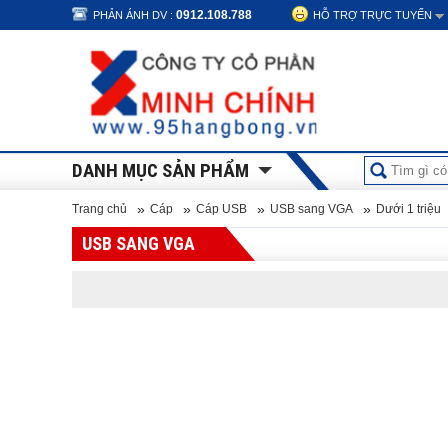
0912.108.788
PHẢN ÁNH DV :
HỖ TRỢ TRỰC TUYẾN
DANH MỤC SẢN PHẨM
»
»
»
»
Trang chủ
Cáp
Cáp USB
USB sang VGA
Dưới 1 triệu
USB SANG VGA