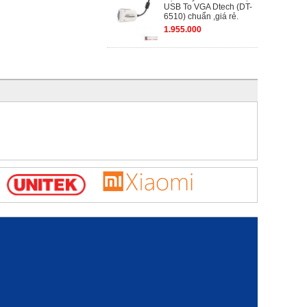
USB To VGA Dtech (DT-
6510) chuẩn ,giá rẻ.
1.955.000