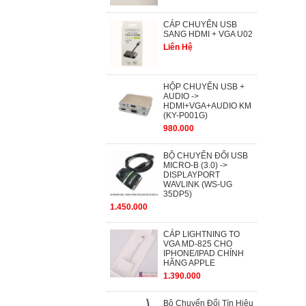
CÁP CHUYỂN USB
SANG HDMI + VGA U02
Liên Hệ
HỘP CHUYỂN USB +
AUDIO ->
HDMI+VGA+AUDIO KM
(KY-P001G)
980.000
BỘ CHUYỂN ĐỔI USB
MICRO-B (3.0) ->
DISPLAYPORT
WAVLINK (WS-UG
35DP5)
1.450.000
CÁP LIGHTNING TO
VGA MD-825 CHO
IPHONE/IPAD CHÍNH
HÃNG APPLE
1.390.000
Bộ Chuyển Đổi Tín Hiệu