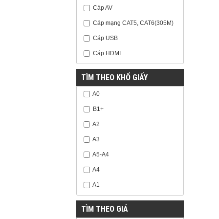
Cáp AV
Cáp mạng CAT5, CAT6(305M)
Cáp USB
Cáp HDMI
TÌM THEO KHỔ GIẤY
A0
B1+
A2
A3
A5-A4
A4
A1
TÌM THEO GIÁ