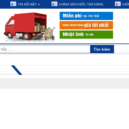
TIN NỔI BẬT
CHÍNH SÁCH ĐỔI, TRẢ HÀNG
GIỚI