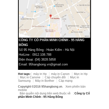
CÔNG TY CỔ PHẦN MINH CHÍNH - 95 HÀNG
BÔNG
Số 95 Hàng Bông - Hoàn Kiếm - Hà Nội
HotLine : 0912.108.788
Điện thoại: (04) 3828.5858
Email: 95hangbong.vn@gmail.com
Hot tags:
máy in Hp
máy in Canon
Mực in Hp
Mực in Canone
Cáp chuyển đổi
Mực in
Samsung
Máy in Borther
Cáp mạng
Copyright ©2016 95hangbong.vn.
Xem phiên bản
mobile
Bản quyền nội dung trên web thuộc về
:
Công ty Cổ
phần Minh Chính - 95 Hàng Bông