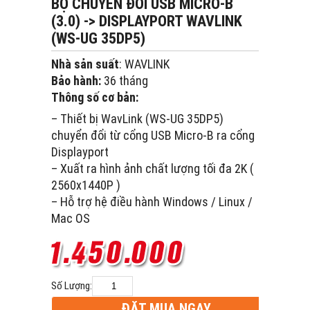
BỘ CHUYỂN ĐỔI USB MICRO-B
(3.0) -> DISPLAYPORT WAVLINK
(WS-UG 35DP5)
Nhà sản suất
: WAVLINK
Bảo hành:
36 tháng
Thông số cơ bản:
– Thiết bị WavLink (WS-UG 35DP5)
chuyển đổi từ cổng USB Micro-B ra cổng
Displayport
– Xuất ra hình ảnh chất lượng tối đa 2K (
2560x1440P )
– Hỗ trợ hệ điều hành Windows / Linux /
Mac OS
Số Lượng:
ĐẶT MUA NGAY