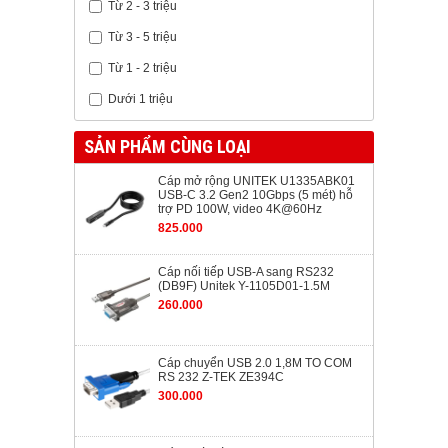
Từ 2 - 3 triệu
Từ 3 - 5 triệu
Từ 1 - 2 triệu
Dưới 1 triệu
SẢN PHẨM CÙNG LOẠI
Cáp mở rộng UNITEK U1335ABK01
USB-C 3.2 Gen2 10Gbps (5 mét) hỗ
trợ PD 100W, video 4K@60Hz
825.000
Cáp nối tiếp USB-A sang RS232
(DB9F) Unitek Y-1105D01-1.5M
260.000
Cáp chuyển USB 2.0 1,8M TO COM
RS 232 Z-TEK ZE394C
300.000