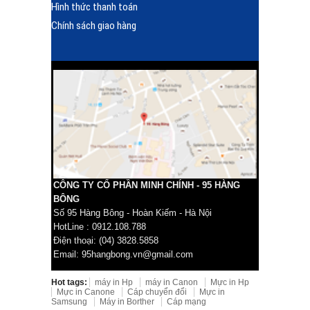
Hình thức thanh toán
Chính sách giao hàng
CÔNG TY CỔ PHẦN MINH CHÍNH - 95 HÀNG
BÔNG
Số 95 Hàng Bông - Hoàn Kiếm - Hà Nội
HotLine : 0912.108.788
Điện thoại: (04) 3828.5858
Email: 95hangbong.vn@gmail.com
Hot tags:
máy in Hp
máy in Canon
Mực in Hp
Mực in Canone
Cáp chuyển đổi
Mực in
Samsung
Máy in Borther
Cáp mạng