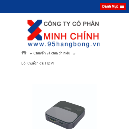
Danh Mục
»
»
Chuyển và chia tín hiệu
Bộ Khuếch đại HDMI