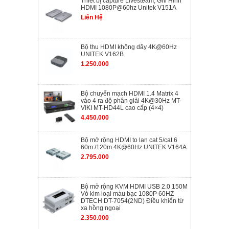
Thiết bị capture Livesteam, Ghi Hình
HDMI 1080P@60hz Unitek V151A
Liên Hệ
Bộ thu HDMI không dây 4K@60Hz
UNITEK V162B
1.250.000
Bộ chuyển mạch HDMI 1.4 Matrix 4
vào 4 ra độ phân giải 4K@30Hz MT-
VIKI MT-HD44L cao cấp (4×4)
4.450.000
Bộ mở rộng HDMI to lan cat 5/cat 6
60m /120m 4K@60Hz UNITEK V164A
2.795.000
Bộ mở rộng KVM HDMI USB 2.0 150M
Vỏ kim loại màu bạc 1080P 60HZ
DTECH DT-7054(2ND) Điều khiển từ
xa hồng ngoại
2.350.000