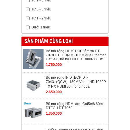
Từ 2 - 3 triệu
Từ 3 - 5 triệu
Từ 1 - 2 triệu
Dưới 1 triệu
SẢN PHẨM CÙNG LOẠI
Bộ mở rộng HDMI POC tầm xa DT-
7078 DTECH(AM) 100M qua Ethernet
Cat5e/6, hỗ trợ Full HD 1080P 60Hz
1.750.000
Bộ mở rộng IP DTECH DT-
7043（QCW）150M Video HD 1080P
TX RX HDMI với hồng ngoại
2.650.000
Bộ mở rộng HDMI đơn Cat5e/6 60m
DTECH DT-7053
1.350.000