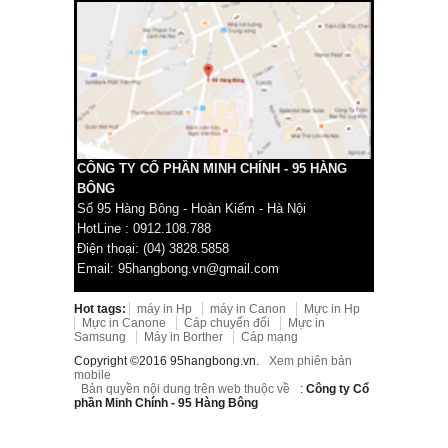
CÔNG TY CỔ PHẦN MINH CHÍNH - 95 HÀNG
BÔNG
Số 95 Hàng Bông - Hoàn Kiếm - Hà Nội
HotLine : 0912.108.788
Điện thoại: (04) 3828.5858
Email: 95hangbong.vn@gmail.com
Hot tags:
máy in Hp
máy in Canon
Mực in Hp
Mực in Canone
Cáp chuyển đổi
Mực in
Samsung
Máy in Borther
Cáp mạng
Copyright ©2016 95hangbong.vn.
Xem phiên bản
mobile
Bản quyền nội dung trên web thuộc về
:
Công ty Cổ
phần Minh Chính - 95 Hàng Bông