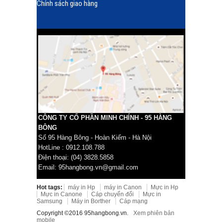
Chính sách giao hàng
CÔNG TY CỔ PHẦN MINH CHÍNH - 95 HÀNG
BÔNG
Số 95 Hàng Bông - Hoàn Kiếm - Hà Nội
HotLine : 0912.108.788
Điện thoại: (04) 3828.5858
Email: 95hangbong.vn@gmail.com
Hot tags:
máy in Hp
máy in Canon
Mực in Hp
Mực in Canone
Cáp chuyển đổi
Mực in
Samsung
Máy in Borther
Cáp mạng
Copyright ©2016 95hangbong.vn.
Xem phiên bản
mobile