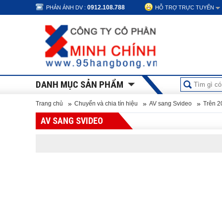
0912.108.788
PHẢN ÁNH DV :
HỖ TRỢ TRỰC TUYẾN
DANH MỤC SẢN PHẨM
»
»
»
Trang chủ
Chuyển và chia tín hiệu
AV sang Svideo
Trên 20
AV SANG SVIDEO