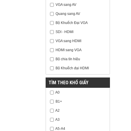
VGA sang AV
Quang sang AV
Bộ Khuếch Đại VGA
SDI - HDMI
VGA sang HDMI
HDMI sang VGA
Bộ chia tín hiệu
Bộ Khuếch đại HDMI
TÌM THEO KHỔ GIẤY
A0
B1+
A2
A3
A5-A4