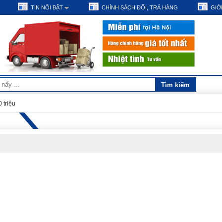
TIN NỔI BẬT
CHÍNH SÁCH ĐỔI, TRẢ HÀNG
GIỚI
 triệu