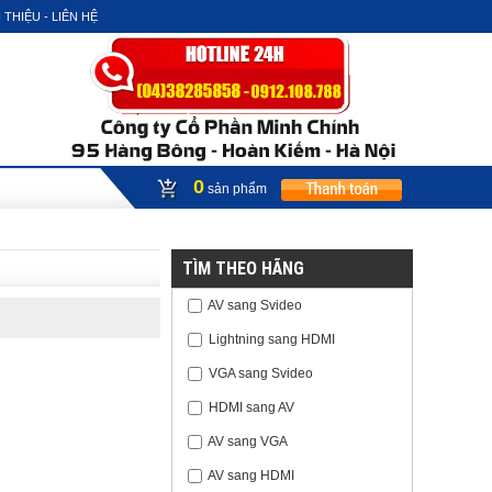
 THIỆU - LIÊN HỆ
0
sản phẩm
TÌM THEO HÃNG
AV sang Svideo
Lightning sang HDMI
VGA sang Svideo
HDMI sang AV
AV sang VGA
AV sang HDMI