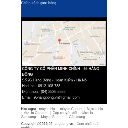
Chính sách giao hàng
CÔNG TY CỔ PHẦN MINH CHÍNH - 95 HÀNG
BÔNG
Số 95 Hàng Bông - Hoàn Kiếm - Hà Nội
HotLine : 0912.108.788
Điện thoại: (04) 3828.5858
Email: 95hangbong.vn@gmail.com
Hot tags:
máy in Hp
máy in Canon
Mực in Hp
Mực in Canone
Cáp chuyển đổi
Mực in
Samsung
Máy in Borther
Cáp mạng
Copyright ©2016 95hangbong.vn.
Xem phiên bản
mobile