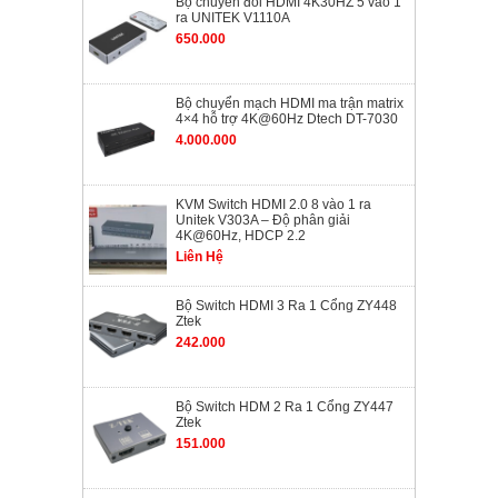
Bộ chuyển đổi HDMI 4K30HZ 5 vào 1
ra UNITEK V1110A
650.000
Bộ chuyển mạch HDMI ma trận matrix
4×4 hỗ trợ 4K@60Hz Dtech DT-7030
4.000.000
KVM Switch HDMI 2.0 8 vào 1 ra
Unitek V303A – Độ phân giải
4K@60Hz, HDCP 2.2
Liên Hệ
Bộ Switch HDMI 3 Ra 1 Cổng ZY448
Ztek
242.000
Bộ Switch HDM 2 Ra 1 Cổng ZY447
Ztek
151.000