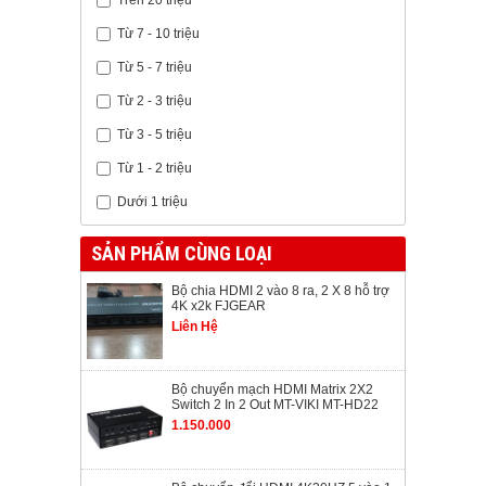
Từ 7 - 10 triệu
Từ 5 - 7 triệu
Từ 2 - 3 triệu
Từ 3 - 5 triệu
Từ 1 - 2 triệu
Dưới 1 triệu
SẢN PHẨM CÙNG LOẠI
Bộ chia HDMI 2 vào 8 ra, 2 X 8 hỗ trợ
4K x2k FJGEAR
Liên Hệ
Bộ chuyển mạch HDMI Matrix 2X2
Switch 2 In 2 Out MT-VIKI MT-HD22
1.150.000