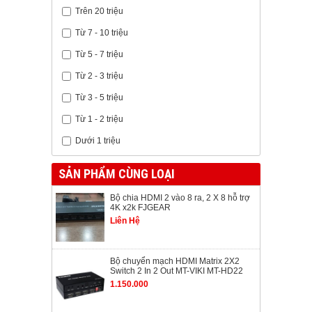
Trên 20 triệu
Từ 7 - 10 triệu
Từ 5 - 7 triệu
Từ 2 - 3 triệu
Từ 3 - 5 triệu
Từ 1 - 2 triệu
Dưới 1 triệu
SẢN PHẨM CÙNG LOẠI
Bộ chia HDMI 2 vào 8 ra, 2 X 8 hỗ trợ
4K x2k FJGEAR
Liên Hệ
Bộ chuyển mạch HDMI Matrix 2X2
Switch 2 In 2 Out MT-VIKI MT-HD22
1.150.000