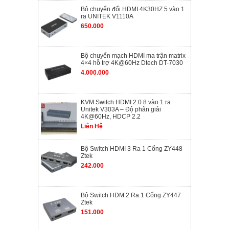
Bộ chuyển đổi HDMI 4K30HZ 5 vào 1
ra UNITEK V1110A
650.000
Bộ chuyển mạch HDMI ma trận matrix
4×4 hỗ trợ 4K@60Hz Dtech DT-7030
4.000.000
KVM Switch HDMI 2.0 8 vào 1 ra
Unitek V303A – Độ phân giải
4K@60Hz, HDCP 2.2
Liên Hệ
Bộ Switch HDMI 3 Ra 1 Cổng ZY448
Ztek
242.000
Bộ Switch HDM 2 Ra 1 Cổng ZY447
Ztek
151.000