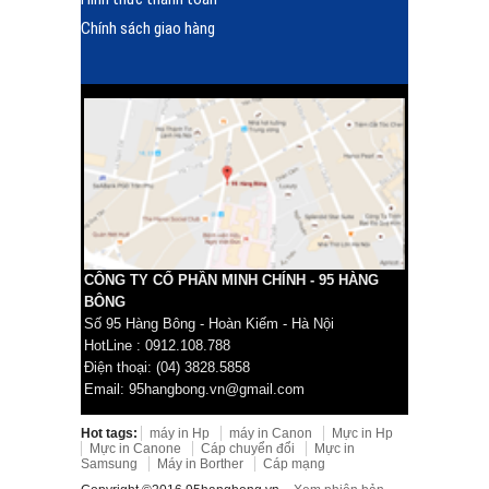
Chính sách giao hàng
CÔNG TY CỔ PHẦN MINH CHÍNH - 95 HÀNG
BÔNG
Số 95 Hàng Bông - Hoàn Kiếm - Hà Nội
HotLine : 0912.108.788
Điện thoại: (04) 3828.5858
Email: 95hangbong.vn@gmail.com
Hot tags:
máy in Hp
máy in Canon
Mực in Hp
Mực in Canone
Cáp chuyển đổi
Mực in
Samsung
Máy in Borther
Cáp mạng