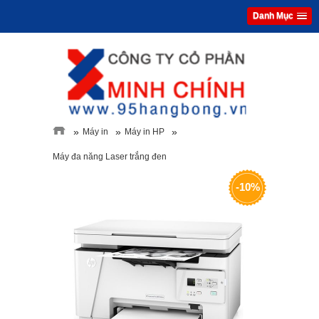
Danh Mục
»
»
»
Máy in
Máy in HP
Máy đa năng Laser trắng đen
-10%