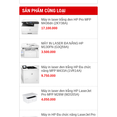
SẢN PHẨM CÙNG LOẠI
Máy in laser trắng đen HP Pro MFP
M436dn (2KY38A)
17.100.000
MÁY IN LASER ĐA NĂNG HP
M130FN (G3Q59A)
3.500.000
Máy in laser đen trắng HP Đa chức
năng MFP M433A (1VR14A)
9.750.000
Máy in laser đen trắng HP LaserJet
Pro MFP M28W (W2G55A)
4.050.000
Máy in HP Đa chức năng LaserJet Pro