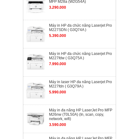
MFP M28a (W2G54A)
3.290.000
Máy in HP đa chức năng Laserjet Pro
M227SDN ( G3Q74A )
5.390.000
Máy in HP đa chức năng Laserjet Pro
M227fdw ( G3Q75A )
7.990.000
Máy in laser HP đa năng Laserjet Pro
M227fdn ( G3Q79A )
5.990.000
Máy in đa năng HP LaserJet Pro MFP
M26nw (T0L50A) (In, scan, copy,
network, wifi)
3.590.000
Máy in đa năng HP LaserJet Pro MFP