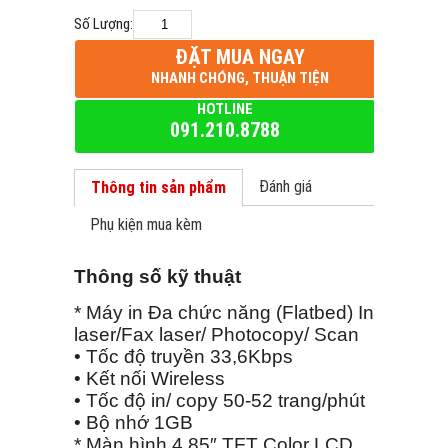
Số Lượng:
ĐẶT MUA NGAY
NHANH CHÓNG, THUẬN TIỆN
HOTLINE
091.210.8788
Đánh giá
Thông tin sản phẩm
Phụ kiện mua kèm
Thông số kỹ thuật
* Máy in Đa chức năng (Flatbed) In
laser/Fax laser/ Photocopy/ Scan
• Tốc độ truyền 33,6Kbps
• Kết nối Wireless
• Tốc độ in/ copy 50-52 trang/phút
• Bộ nhớ 1GB
* Màn hình 4,85″ TFT Color LCD