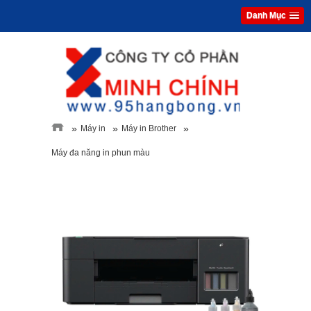
Danh Mục
»
»
»
Máy in
Máy in Brother
Máy đa năng in phun màu