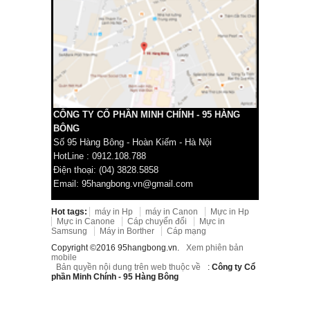
CÔNG TY CỔ PHẦN MINH CHÍNH - 95 HÀNG
BÔNG
Số 95 Hàng Bông - Hoàn Kiếm - Hà Nội
HotLine : 0912.108.788
Điện thoại: (04) 3828.5858
Email: 95hangbong.vn@gmail.com
Hot tags:
máy in Hp
máy in Canon
Mực in Hp
Mực in Canone
Cáp chuyển đổi
Mực in
Samsung
Máy in Borther
Cáp mạng
Copyright ©2016 95hangbong.vn.
Xem phiên bản
mobile
Bản quyền nội dung trên web thuộc về
:
Công ty Cổ
phần Minh Chính - 95 Hàng Bông