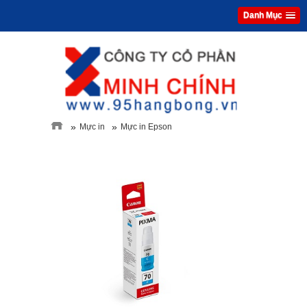
Danh Mục
»
»
Mực in
Mực in Epson