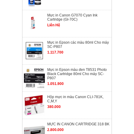
Mực in Canon G7070 Cyan Ink
Cartridge (GI-70C)
Liên Hệ
Mực in Epson các màu 80ml Cho máy
SC-P807
1.117.700
Mực in Epson màu đen T8531 Photo
Black Cartridge 80ml Cho máy SC-
P807
1.051.900
Hộp mực in màu Canon CLI-781K,
C,M,Y
380.000
MỰC IN CANON CARTRIDGE 318 BK
2.800.000