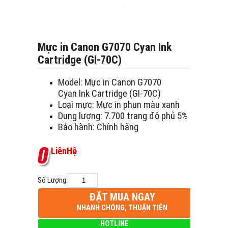
Mực in Canon G7070 Cyan Ink
Cartridge (GI-70C)
Model: Mực in Canon G7070
Cyan Ink Cartridge (GI-70C)
Loại mực: Mực in phun màu xanh
Dung lượng: 7.700 trang độ phủ 5%
Bảo hành: Chính hãng
L
i
ê
n
H
ệ
Số Lượng:
ĐẶT MUA NGAY
NHANH CHÓNG, THUẬN TIỆN
HOTLINE