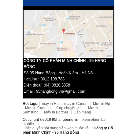
CÔNG TY CỔ PHẦN MINH CHÍNH - 95 HÀNG
BÔNG
Số 95 Hàng Bông - Hoàn Kiếm - Hà Nội
HotLine : 0912.108.788
Điện thoại: (04) 3828.5858
Email: 95hangbong.vn@gmail.com
Hot tags:
máy in Hp
máy in Canon
Mực in Hp
Mực in Canone
Cáp chuyển đổi
Mực in
Samsung
Máy in Borther
Cáp mạng
Copyright ©2016 95hangbong.vn.
Xem phiên bản
mobile
Bản quyền nội dung trên web thuộc về
:
Công ty Cổ
phần Minh Chính - 95 Hàng Bông