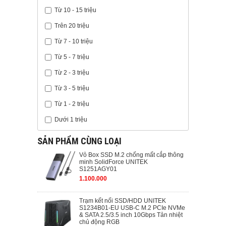
Từ 10 - 15 triệu
Trên 20 triệu
Từ 7 - 10 triệu
Từ 5 - 7 triệu
Từ 2 - 3 triệu
Từ 3 - 5 triệu
Từ 1 - 2 triệu
Dưới 1 triệu
SẢN PHẨM CÙNG LOẠI
Vỏ Box SSD M.2 chống mất cắp thông
minh SolidForce UNITEK
S1251AGY01
1.100.000
Trạm kết nối SSD/HDD UNITEK
S1234B01-EU USB-C M.2 PCIe NVMe
& SATA 2.5/3.5 inch 10Gbps Tản nhiệt
chủ động RGB