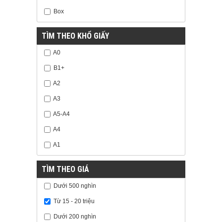
Box
TÌM THEO KHỔ GIẤY
A0
B1+
A2
A3
A5-A4
A4
A1
TÌM THEO GIÁ
Dưới 500 nghìn
Từ 15 - 20 triệu
Dưới 200 nghìn