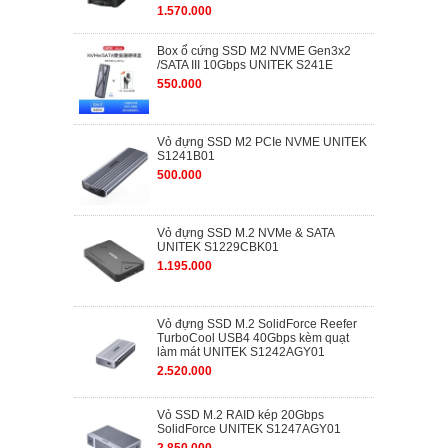
1.570.000
Box ổ cứng SSD M2 NVME Gen3x2
/SATA III 10Gbps UNITEK S241E
550.000
Vỏ đựng SSD M2 PCIe NVME UNITEK
S1241B01
500.000
Vỏ đựng SSD M.2 NVMe & SATA
UNITEK S1229CBK01
1.195.000
Vỏ đựng SSD M.2 SolidForce Reefer
TurboCool USB4 40Gbps kèm quạt
làm mát UNITEK S1242AGY01
2.520.000
Vỏ SSD M.2 RAID kép 20Gbps
SolidForce UNITEK S1247AGY01