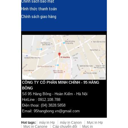
Chính sách bảo mật
Hình thức thanh toán
Chính sách giao hàng
CÔNG TY CỔ PHẦN MINH CHÍNH - 95 HÀNG
BÔNG
Số 95 Hàng Bông - Hoàn Kiếm - Hà Nội
HotLine : 0912.108.788
Điện thoại: (04) 3828.5858
Email: 95hangbong.vn@gmail.com
Hot tags:
máy in Hp
máy in Canon
Mực in Hp
Mực in Canone
Cáp chuyển đổi
Mực in