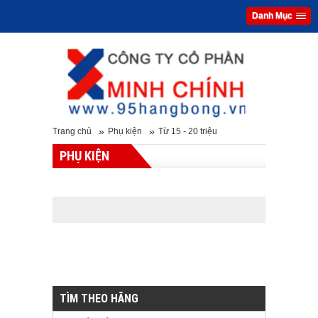
Danh Mục
»
»
Trang chủ
Phụ kiện
Từ 15 - 20 triệu
PHỤ KIỆN
TÌM THEO HÃNG