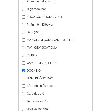
Phần mềm diệt vi rút
Điện thoai bàn
KHÓA CỬA THÔNG MINH
Phần mềm Diệt viurt
Tai Nghe
MÁY CHẤM CÔNG VÂN TAY + THẺ
MÁY KIỂM SOÁT CỬA
TV BOX
CAMERA HÀNH TRÌNH
DOCKING
HDMI KHÔNG DÂY
Bút trình chiếu Laser
Card đọc thẻ
Đầu chuyển đổi
USB và thẻ nhớ