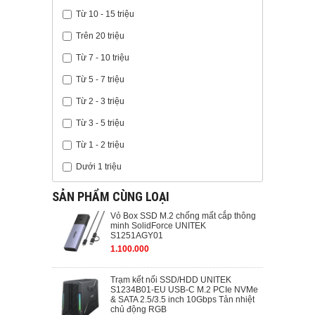
Từ 10 - 15 triệu
Trên 20 triệu
Từ 7 - 10 triệu
Từ 5 - 7 triệu
Từ 2 - 3 triệu
Từ 3 - 5 triệu
Từ 1 - 2 triệu
Dưới 1 triệu
SẢN PHẨM CÙNG LOẠI
Vỏ Box SSD M.2 chống mất cắp thông
minh SolidForce UNITEK
S1251AGY01
1.100.000
Trạm kết nối SSD/HDD UNITEK
S1234B01-EU USB-C M.2 PCIe NVMe
& SATA 2.5/3.5 inch 10Gbps Tản nhiệt
chủ động RGB