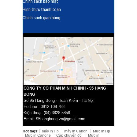
Chính sách bảo mật
Hình thức thanh toán
Chính sách giao hàng
CÔNG TY CỔ PHẦN MINH CHÍNH - 95 HÀNG
BÔNG
Số 95 Hàng Bông - Hoàn Kiếm - Hà Nội
HotLine : 0912.108.788
Điện thoại: (04) 3828.5858
Email: 95hangbong.vn@gmail.com
Hot tags:
máy in Hp
máy in Canon
Mực in Hp
Mực in Canone
Cáp chuyển đổi
Mực in