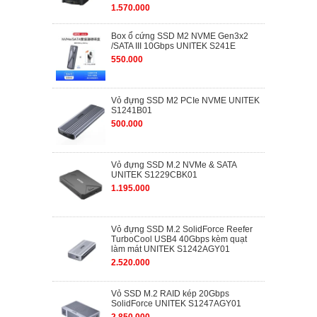
1.570.000
Box ổ cứng SSD M2 NVME Gen3x2
/SATA III 10Gbps UNITEK S241E
550.000
Vỏ đựng SSD M2 PCIe NVME UNITEK
S1241B01
500.000
Vỏ đựng SSD M.2 NVMe & SATA
UNITEK S1229CBK01
1.195.000
Vỏ đựng SSD M.2 SolidForce Reefer
TurboCool USB4 40Gbps kèm quạt
làm mát UNITEK S1242AGY01
2.520.000
Vỏ SSD M.2 RAID kép 20Gbps
SolidForce UNITEK S1247AGY01