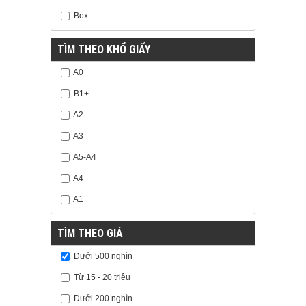
Box
TÌM THEO KHỔ GIẤY
A0
B1+
A2
A3
A5-A4
A4
A1
TÌM THEO GIÁ
Dưới 500 nghìn
Từ 15 - 20 triệu
Dưới 200 nghìn