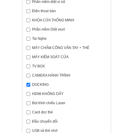
Phần mềm diệt vi rút
Điện thoai bàn
KHÓA CỬA THÔNG MINH
Phần mềm Diệt viurt
Tai Nghe
MÁY CHẤM CÔNG VÂN TAY + THẺ
MÁY KIỂM SOÁT CỬA
TV BOX
CAMERA HÀNH TRÌNH
DOCKING
HDMI KHÔNG DÂY
Bút trình chiếu Laser
Card đọc thẻ
Đầu chuyển đổi
USB và thẻ nhớ