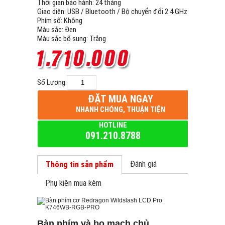
Thời gian bảo hành:
24 tháng
Giao diện:
USB / Bluetooth / Bộ chuyển đổi 2.4 GHz
Phím số:
Không
Màu sắc:
Đen
Màu sắc bổ sung:
Trắng
Số Lượng:
ĐẶT MUA NGAY
NHANH CHÓNG, THUẬN TIỆN
HOTLINE
091.210.8788
Đánh giá
Thông tin sản phẩm
Phụ kiện mua kèm
Bàn phím và bo mạch chủ