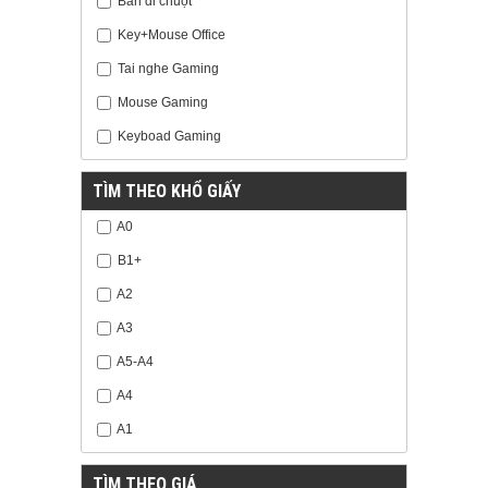
Bàn di chuột
Key+Mouse Office
Tai nghe Gaming
Mouse Gaming
Keyboad Gaming
TÌM THEO KHỔ GIẤY
A0
B1+
A2
A3
A5-A4
A4
A1
TÌM THEO GIÁ