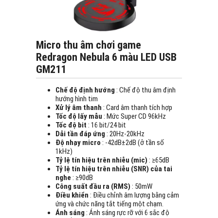
Micro thu âm chơi game
Redragon Nebula 6 màu LED USB
GM211
Chế độ định hướng
: Chế độ thu âm định
hướng hình tim
Xử lý âm thanh
: Card âm thanh tích hợp
Tốc độ lấy mẫu
: Mức Super CD 96kHz
Tốc độ bit
: 16 bit/24 bit
Dải tần đáp ứng
: 20Hz-20kHz
Độ nhạy micro
: -42dB±2dB (ở tần số
1kHz)
Tỷ lệ tín hiệu trên nhiễu (mic)
: ≥65dB
Tỷ lệ tín hiệu trên nhiễu (SNR) của tai
nghe
: ≥90dB
Công suất đầu ra (RMS)
: 50mW
Điều khiển
: Điều chỉnh âm lượng bằng cảm
ứng và chức năng tắt tiếng một chạm.
Ánh sáng
: Ánh sáng rực rỡ với 6 sắc độ