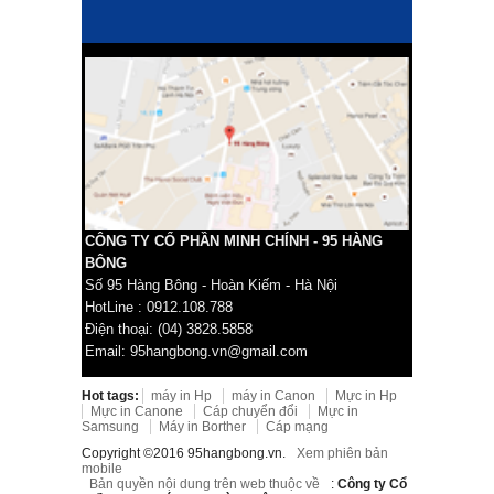
CÔNG TY CỔ PHẦN MINH CHÍNH - 95 HÀNG
BÔNG
Số 95 Hàng Bông - Hoàn Kiếm - Hà Nội
HotLine : 0912.108.788
Điện thoại: (04) 3828.5858
Email: 95hangbong.vn@gmail.com
Hot tags:
máy in Hp
máy in Canon
Mực in Hp
Mực in Canone
Cáp chuyển đổi
Mực in
Samsung
Máy in Borther
Cáp mạng
Copyright ©2016 95hangbong.vn.
Xem phiên bản
mobile
Bản quyền nội dung trên web thuộc về
:
Công ty Cổ