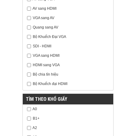
AV sang HDMI
VGA sang AV
Quang sang AV
Bộ Khuếch Đại VGA
SDI - HDMI
VGA sang HDMI
HDMI sang VGA
Bộ chia tín hiệu
Bộ Khuếch đại HDMI
TÌM THEO KHỔ GIẤY
A0
B1+
A2