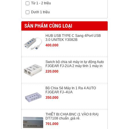
Từ 1 - 2 triệu
Dưới 1 triệu
SẢN PHẨM CÙNG LOẠI
HUB USB TYPE C Sang 4Port USB
3.0 UNITEK Y3082B
400.000
Swich bộ chia sẻ máy in tự động Auto
FJGEAR FJ-2UA 2 máy tính 1 máy in
220.000
Bộ Chia Sẻ Máy In 1 Ra 4 AUTO
FJGEAR FJ–4UA
350.000
THIẾT BỊ CHIA BNC (1 VÀO 8 RA)
DT7108 chuẩn ,giá rẻ.
701.000