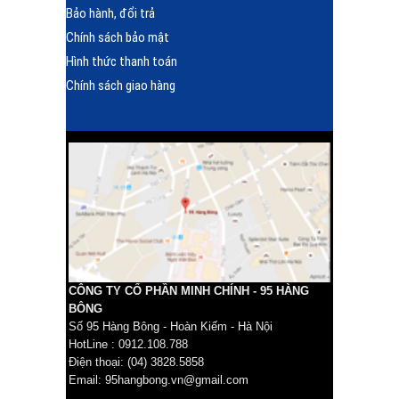
Bảo hành, đổi trả
Chính sách bảo mật
Hình thức thanh toán
Chính sách giao hàng
CÔNG TY CỔ PHẦN MINH CHÍNH - 95 HÀNG
BÔNG
Số 95 Hàng Bông - Hoàn Kiếm - Hà Nội
HotLine : 0912.108.788
Điện thoại: (04) 3828.5858
Email: 95hangbong.vn@gmail.com