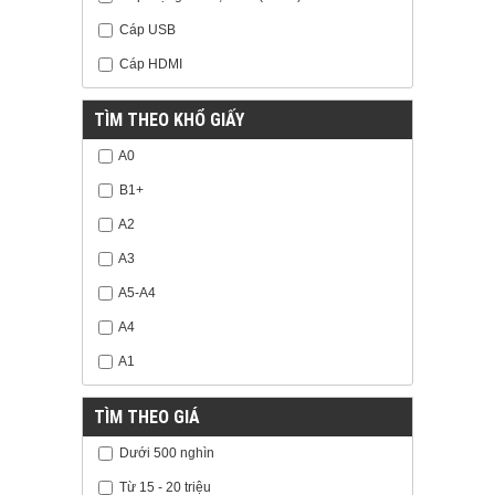
Cáp USB
Cáp HDMI
TÌM THEO KHỔ GIẤY
A0
B1+
A2
A3
A5-A4
A4
A1
TÌM THEO GIÁ
Dưới 500 nghìn
Từ 15 - 20 triệu