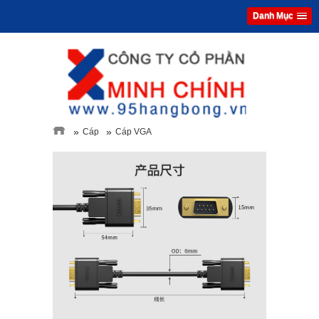
Danh Mục
»
»
Cáp
Cáp VGA