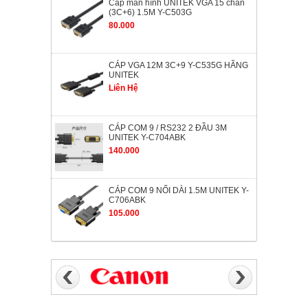
Cáp màn hình UNITEK VGA 15 chân
(3C+6) 1.5M Y-C503G
80.000
CÁP VGA 12M 3C+9 Y-C535G HÃNG
UNITEK
Liên Hệ
CÁP COM 9 / RS232 2 ĐẦU 3M
UNITEK Y-C704ABK
140.000
CÁP COM 9 NỐI DÀI 1.5M UNITEK Y-
C706ABK
105.000