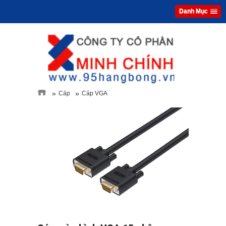
Danh Mục
»
»
Cáp
Cáp VGA