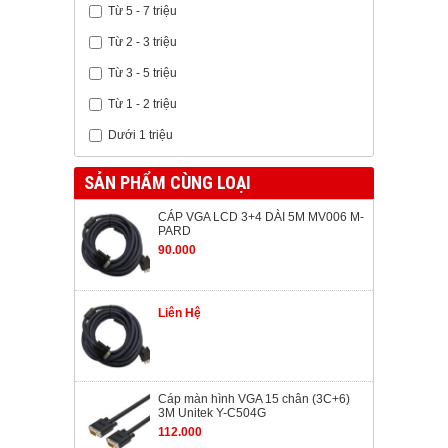
Từ 5 - 7 triệu
Từ 2 - 3 triệu
Từ 3 - 5 triệu
Từ 1 - 2 triệu
Dưới 1 triệu
SẢN PHẨM CÙNG LOẠI
CÁP VGA LCD 3+4 DÀI 5M MV006 M-
PARD
90.000
Liên Hệ
Cáp màn hình VGA 15 chân (3C+6)
3M Unitek Y-C504G
112.000