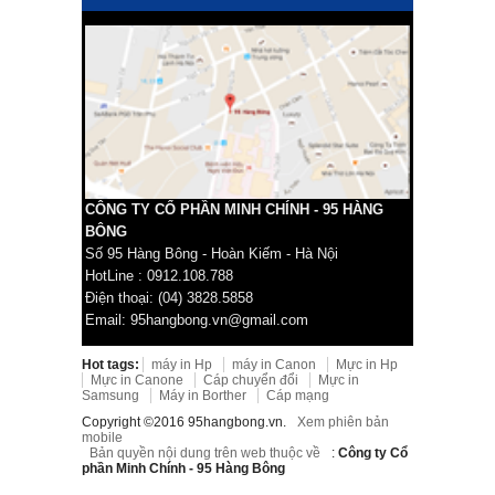
CÔNG TY CỔ PHẦN MINH CHÍNH - 95 HÀNG
BÔNG
Số 95 Hàng Bông - Hoàn Kiếm - Hà Nội
HotLine : 0912.108.788
Điện thoại: (04) 3828.5858
Email: 95hangbong.vn@gmail.com
Hot tags:
máy in Hp
máy in Canon
Mực in Hp
Mực in Canone
Cáp chuyển đổi
Mực in
Samsung
Máy in Borther
Cáp mạng
Copyright ©2016 95hangbong.vn.
Xem phiên bản
mobile
Bản quyền nội dung trên web thuộc về
:
Công ty Cổ
phần Minh Chính - 95 Hàng Bông