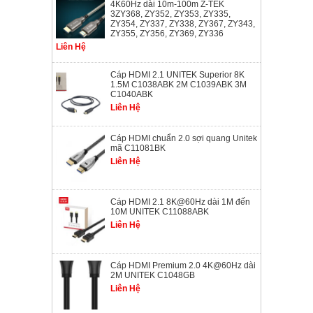
4K60Hz dài 10m-100m Z-TEK
3ZY368, ZY352, ZY353, ZY335,
ZY354, ZY337, ZY338, ZY367, ZY343,
ZY355, ZY356, ZY369, ZY336
Liên Hệ
Cáp HDMI 2.1 UNITEK Superior 8K
1.5M C1038ABK 2M C1039ABK 3M
C1040ABK
Liên Hệ
Cáp HDMI chuẩn 2.0 sợi quang Unitek
mã C11081BK
Liên Hệ
Cáp HDMI 2.1 8K@60Hz dài 1M đến
10M UNITEK C11088ABK
Liên Hệ
Cáp HDMI Premium 2.0 4K@60Hz dài
2M UNITEK C1048GB
Liên Hệ