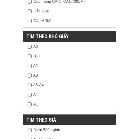
Cáp mạng CAT5, CAT6(305M)
Cáp USB
Cáp HDMI
TÌM THEO KHỔ GIẤY
A0
B1+
A2
A3
A5-A4
A4
A1
TÌM THEO GIÁ
Dưới 500 nghìn