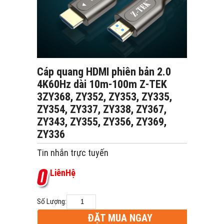
Cáp quang HDMI phiên bản 2.0
4K60Hz dài 10m-100m Z-TEK
3ZY368, ZY352, ZY353, ZY335,
ZY354, ZY337, ZY338, ZY367,
ZY343, ZY355, ZY356, ZY369,
ZY336
Tin nhắn trực tuyến
L
i
ê
n
H
ệ
Số Lượng:
ĐẶT MUA NGAY