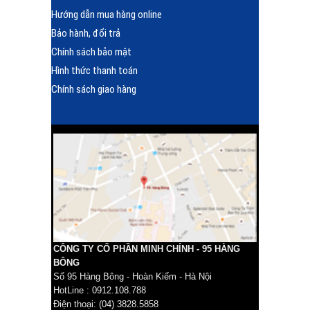
Hướng dẫn mua hàng online
Bảo hành, đổi trả
Chính sách bảo mật
Hình thức thanh toán
Chính sách giao hàng
CÔNG TY CỔ PHẦN MINH CHÍNH - 95 HÀNG
BÔNG
Số 95 Hàng Bông - Hoàn Kiếm - Hà Nội
HotLine : 0912.108.788
Điện thoại: (04) 3828.5858