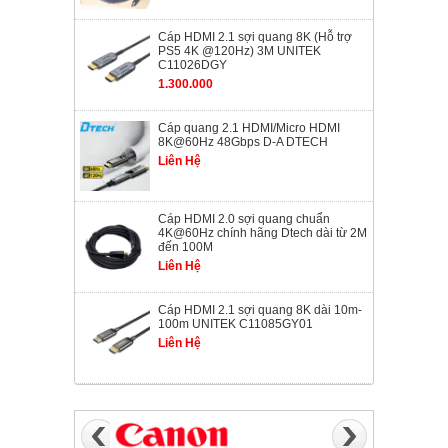
Cáp HDMI 2.1 sợi quang 8K (Hỗ trợ
PS5 4K @120Hz) 3M UNITEK
C11026DGY
1.300.000
Cáp quang 2.1 HDMI/Micro HDMI
8K@60Hz 48Gbps D-A DTECH
Liên Hệ
Cáp HDMI 2.0 sợi quang chuẩn
4K@60Hz chính hãng Dtech dài từ 2M
đến 100M
Liên Hệ
Cáp HDMI 2.1 sợi quang 8K dài 10m-
100m UNITEK C11085GY01
Liên Hệ