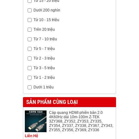
Từ 15 - 20 triệu
Dưới 200 nghìn
Từ 10 - 15 triệu
Trên 20 triệu
Từ 7 - 10 triệu
Từ 5 - 7 triệu
Từ 2 - 3 triệu
Từ 3 - 5 triệu
Từ 1 - 2 triệu
Dưới 1 triệu
SẢN PHẨM CÙNG LOẠI
Cáp quang HDMI phiên bản 2.0
4K60Hz dài 10m-100m Z-TEK
3ZY368, ZY352, ZY353, ZY335,
ZY354, ZY337, ZY338, ZY367, ZY343,
ZY355, ZY356, ZY369, ZY336
Liên Hệ