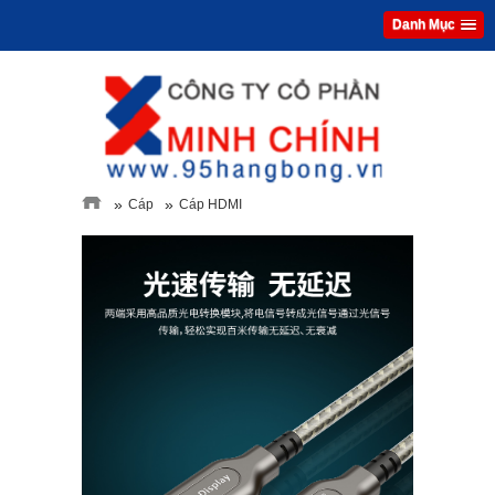
Danh Mục
»
»
Cáp
Cáp HDMI