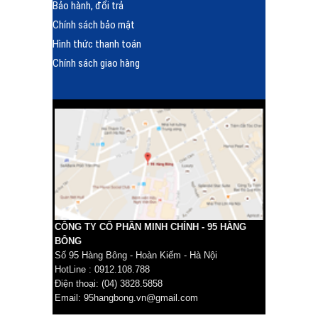
Bảo hành, đổi trả
Chính sách bảo mật
Hình thức thanh toán
Chính sách giao hàng
CÔNG TY CỔ PHẦN MINH CHÍNH - 95 HÀNG
BÔNG
Số 95 Hàng Bông - Hoàn Kiếm - Hà Nội
HotLine : 0912.108.788
Điện thoại: (04) 3828.5858
Email: 95hangbong.vn@gmail.com