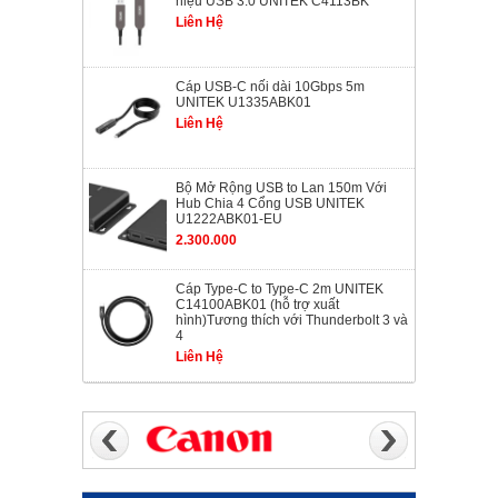
hiệu USB 3.0 UNITEK C4113BK
Liên Hệ
Cáp USB-C nối dài 10Gbps 5m
UNITEK U1335ABK01
Liên Hệ
Bộ Mở Rộng USB to Lan 150m Với
Hub Chia 4 Cổng USB UNITEK
U1222ABK01-EU
2.300.000
Cáp Type-C to Type-C 2m UNITEK
C14100ABK01 (hỗ trợ xuất
hình)Tương thích với Thunderbolt 3 và
4
Liên Hệ