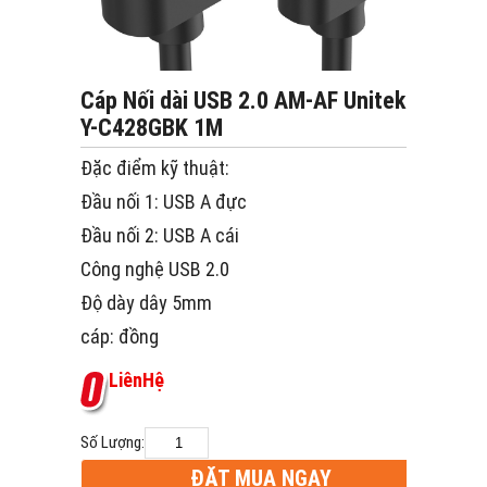
Cáp Nối dài USB 2.0 AM-AF Unitek
Y-C428GBK 1M
Đặc điểm kỹ thuật:
Đầu nối 1: USB A đực
Đầu nối 2: USB A cái
Công nghệ USB 2.0
Độ dày dây 5mm
cáp: đồng
L
i
ê
n
H
ệ
Số Lượng:
ĐẶT MUA NGAY