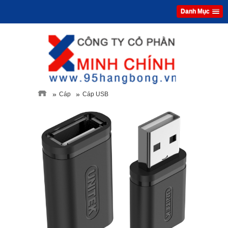
Danh Mục
»
»
Cáp
Cáp USB