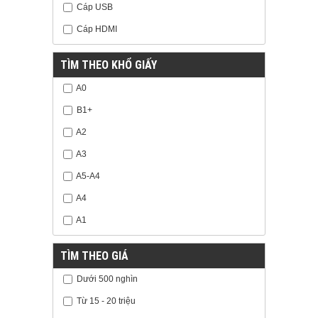
Cáp USB
Cáp HDMI
TÌM THEO KHỔ GIẤY
A0
B1+
A2
A3
A5-A4
A4
A1
TÌM THEO GIÁ
Dưới 500 nghìn
Từ 15 - 20 triệu