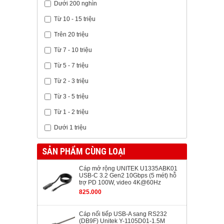
Dưới 200 nghìn
Từ 10 - 15 triệu
Trên 20 triệu
Từ 7 - 10 triệu
Từ 5 - 7 triệu
Từ 2 - 3 triệu
Từ 3 - 5 triệu
Từ 1 - 2 triệu
Dưới 1 triệu
SẢN PHẨM CÙNG LOẠI
Cáp mở rộng UNITEK U1335ABK01
USB-C 3.2 Gen2 10Gbps (5 mét) hỗ
trợ PD 100W, video 4K@60Hz
825.000
Cáp nối tiếp USB-A sang RS232
(DB9F) Unitek Y-1105D01-1.5M