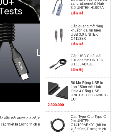
sang Ethernet & Hub
3.0 UNITEK H1907A
Liên Hệ
Cáp quang mở rộng
khuếch đại tín hiệu
USB 3.0 UNITEK
C4113BK
Liên Hệ
Cáp USB-C nối dài
10Gbps 5m UNITEK
U1335ABK01
Liên Hệ
Bộ Mở Rộng USB to
Lan 150m Với Hub
Chia 4 Cổng USB
UNITEK U1222ABK01-
EU
2.300.000
Cáp Type-C to Type-C
 các đầu nối được gia cố, cáp chống mài mòn khi sử dụng thường
2m UNITEK
ác thiết bị tương thích như máy tính xách tay, điện thoại và màn
C14100ABK01 (hỗ trợ
xuất hình)Tương thích