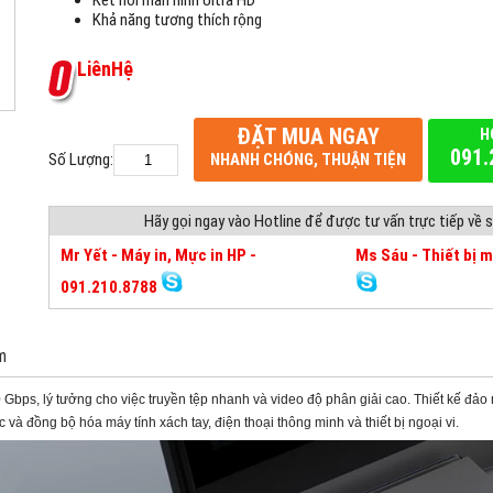
Kết nối màn hình Ultra HD
Khả năng tương thích rộng
L
i
ê
n
H
ệ
ĐẶT MUA NGAY
H
091.
Số Lượng:
NHANH CHÓNG, THUẬN TIỆN
Hãy gọi ngay vào Hotline để được tư vấn trực tiếp về
Mr Yết - Máy in, Mực in HP -
Ms Sáu - Thiết bị 
091.210.8788
m
bps, lý tưởng cho việc truyền tệp nhanh và video độ phân giải cao. Thiết kế đảo 
ạc và đồng bộ hóa máy tính xách tay, điện thoại thông minh và thiết bị ngoại vi.