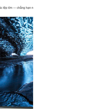
c tệp lớn — chẳng hạn như 5GB — chỉ trong vài giây, lý tưởng cho