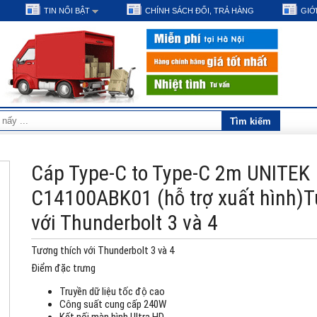
TIN NỔI BẬT
CHÍNH SÁCH ĐỔI, TRẢ HÀNG
GIỚI
Cáp Type-C to Type-C 2m UNITEK
C14100ABK01 (hỗ trợ xuất hình)T
với Thunderbolt 3 và 4
Tương thích với Thunderbolt 3 và 4
Điểm đặc trưng
Truyền dữ liệu tốc độ cao
Công suất cung cấp 240W