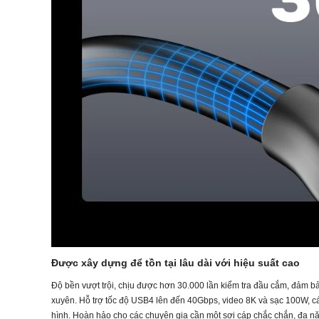
Được xây dựng để tồn tại lâu dài với hiệu suất cao
Độ bền vượt trội, chịu được hơn 30.000 lần kiểm tra đầu cắm, đảm bả
xuyên. Hỗ trợ tốc độ USB4 lên đến 40Gbps, video 8K và sạc 100W, cáp 
hình. Hoàn hảo cho các chuyên gia cần một sợi cáp chắc chắn, đa n