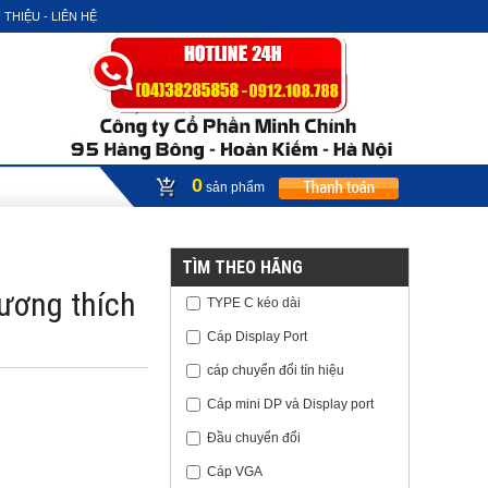
 THIỆU - LIÊN HỆ
0
sản phẩm
TÌM THEO HÃNG
ương thích
TYPE C kéo dài
Cáp Display Port
cáp chuyển đổi tín hiệu
Cáp mini DP và Display port
Đầu chuyển đổi
Cáp VGA