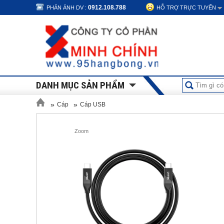
0912.108.788
PHẢN ÁNH DV :
HỖ TRỢ TRỰC TUYẾN
DANH MỤC SẢN PHẨM
»
»
Cáp
Cáp USB
Zoom