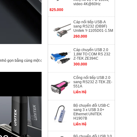
video 4K@60Hz
825.000
Cáp nối tiếp USB-A
sang RS232 (DB9F)
Unitek Y-1105D01-1.5M
260.000
Cáp chuyển USB 2.0
1,8M TO COM RS 232
Z-TEK ZE394C
 nhỏ gọn bằng cùng một cáp và bộ chuyển đổi nguồn PD, nhờ tính
300.000
Cổng nối tiếp USB 2.0
sang RS232 Z-TEK ZE-
551A
Liên Hệ
Bộ chuyển đổi USB-C
sang 3 x USB 3.0+
Ethernet UNITEK
H1907B
Liên Hệ
Bộ chuyển đổi USB 3.0