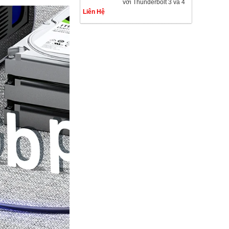
với Thunderbolt 3 và 4
Liên Hệ