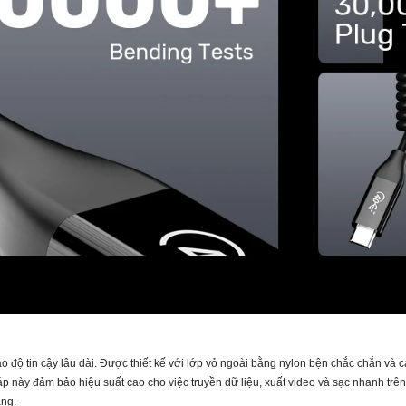
o độ tin cậy lâu dài. Được thiết kế với lớp vỏ ngoài bằng nylon bện chắc chắn và
này đảm bảo hiệu suất cao cho việc truyền dữ liệu, xuất video và sạc nhanh trên c
ăng.