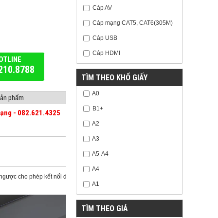
Cáp AV
Cáp mạng CAT5, CAT6(305M)
Cáp USB
Cáp HDMI
OTLINE
210.8788
TÌM THEO KHỔ GIẤY
A0
 sản phẩm
B1+
mạng - 082.621.4325
A2
A3
A5-A4
A4
ngược cho phép kết nối dễ dàng, trong khi kết cấu bền bỉ đảm bảo
A1
TÌM THEO GIÁ