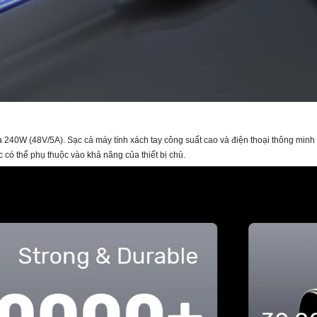
40W (48V/5A). Sạc cả máy tính xách tay công suất cao và điện thoại thông minh
c có thể phụ thuộc vào khả năng của thiết bị chủ.