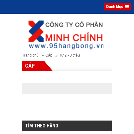
Danh Mục
»
»
Trang chủ
Cáp
Từ 2 - 3 triệu
CÁP
TÌM THEO HÃNG