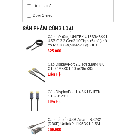
Từ 1 - 2 triệu
Dưới 1 triệu
SẢN PHẨM CÙNG LOẠI
Cáp mở rộng UNITEK U1335ABK01
USB-C 3.2 Gen2 10Gbps (5 mét) hỗ
trợ PD 100W, video 4K@60Hz
825.000
Cáp DisplayPort 2.1 sợi quang 8K
C1631ABK01-10m/20m/30m
Liên Hệ
Cáp DisplayPort 1.4 8K UNITEK
C1628GY01
Liên Hệ
Cáp nối tiếp USB-A sang RS232
(DB9F) Unitek Y-1105D01-1.5M
260.000