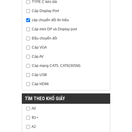
TYPE C kéo dài
Cáp Display Port
cáp chuyển đổi tín hiệu
Cáp mini DP và Display port
Đầu chuyển đổi
Cáp VGA
Cáp AV
Cáp mạng CAT5, CAT6(305M)
Cáp USB
Cáp HDMI
TÌM THEO KHỔ GIẤY
A0
B1+
A2