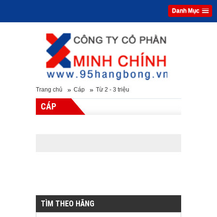
Danh Mục
»
»
Trang chủ
Cáp
Từ 2 - 3 triệu
CÁP
TÌM THEO HÃNG