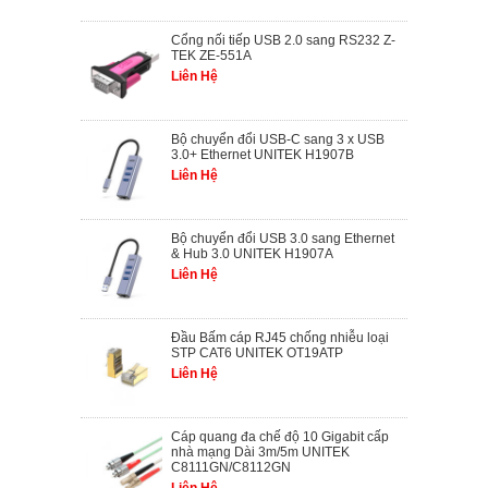
Cổng nối tiếp USB 2.0 sang RS232 Z-
TEK ZE-551A
Liên Hệ
Bộ chuyển đổi USB-C sang 3 x USB
3.0+ Ethernet UNITEK H1907B
Liên Hệ
Bộ chuyển đổi USB 3.0 sang Ethernet
& Hub 3.0 UNITEK H1907A
Liên Hệ
Đầu Bấm cáp RJ45 chống nhiễu loại
STP CAT6 UNITEK OT19ATP
Liên Hệ
Cáp quang đa chế độ 10 Gigabit cấp
nhà mạng Dài 3m/5m UNITEK
C8111GN/C8112GN