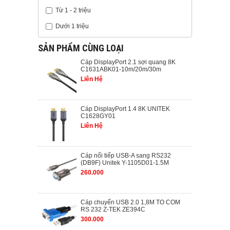
Từ 1 - 2 triệu
Dưới 1 triệu
SẢN PHẨM CÙNG LOẠI
Cáp DisplayPort 2.1 sợi quang 8K
C1631ABK01-10m/20m/30m
Liên Hệ
Cáp DisplayPort 1.4 8K UNITEK
C1628GY01
Liên Hệ
Cáp nối tiếp USB-A sang RS232
(DB9F) Unitek Y-1105D01-1.5M
260.000
Cáp chuyển USB 2.0 1,8M TO COM
RS 232 Z-TEK ZE394C
300.000