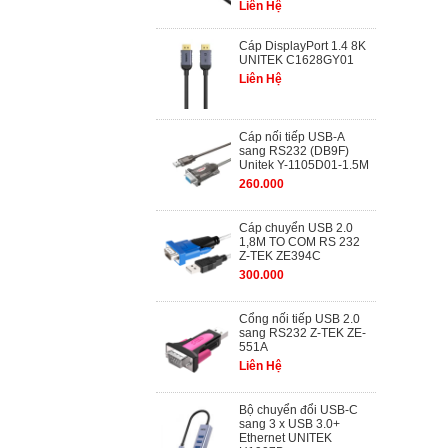
Liên Hệ
Cáp DisplayPort 1.4 8K
UNITEK C1628GY01
Liên Hệ
Cáp nối tiếp USB-A
sang RS232 (DB9F)
Unitek Y-1105D01-1.5M
260.000
Cáp chuyển USB 2.0
1,8M TO COM RS 232
Z-TEK ZE394C
300.000
Cổng nối tiếp USB 2.0
sang RS232 Z-TEK ZE-
551A
Liên Hệ
Bộ chuyển đổi USB-C
sang 3 x USB 3.0+
Ethernet UNITEK