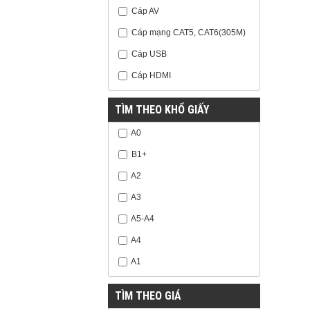
Cáp AV
Cáp mạng CAT5, CAT6(305M)
Cáp USB
Cáp HDMI
TÌM THEO KHỔ GIẤY
A0
B1+
A2
A3
A5-A4
A4
A1
TÌM THEO GIÁ