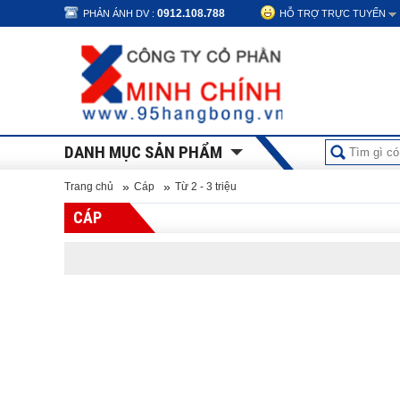
0912.108.788
PHẢN ÁNH DV :
HỖ TRỢ TRỰC TUYẾN
DANH MỤC SẢN PHẨM
»
»
Trang chủ
Cáp
Từ 2 - 3 triệu
CÁP