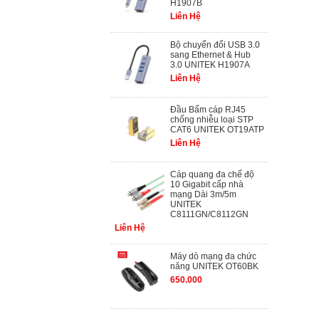
H1907B
Liên Hệ
Bộ chuyển đổi USB 3.0
sang Ethernet & Hub
3.0 UNITEK H1907A
Liên Hệ
Đầu Bấm cáp RJ45
chống nhiễu loại STP
CAT6 UNITEK OT19ATP
Liên Hệ
Cáp quang đa chế độ
10 Gigabit cấp nhà
mạng Dài 3m/5m
UNITEK
C8111GN/C8112GN
Liên Hệ
Máy dò mạng đa chức
năng UNITEK OT60BK
650.000