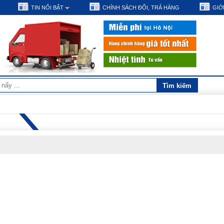
TIN NỔI BẬT
CHÍNH SÁCH ĐỔI, TRẢ HÀNG
GIỚI