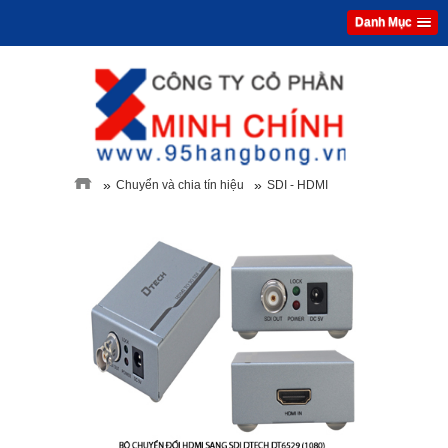
Danh Mục
»
»
Chuyển và chia tín hiệu
SDI - HDMI