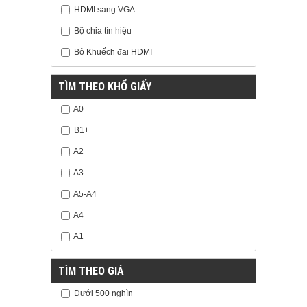
HDMI sang VGA
Bộ chia tín hiệu
Bộ Khuếch đại HDMI
TÌM THEO KHỔ GIẤY
A0
B1+
A2
A3
A5-A4
A4
A1
TÌM THEO GIÁ
Dưới 500 nghìn