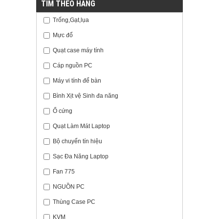
TÌM THEO HÃNG
Trống,Gạt,lụa
Mực đổ
Quạt case máy tính
Cáp nguồn PC
Máy vi tính để bàn
Bình Xịt vệ Sinh đa năng
Ổ cứng
Quạt Làm Mát Laptop
Bộ chuyển tín hiệu
Sạc Đa Năng Laptop
Fan 775
NGUỒN PC
Thùng Case PC
KVM