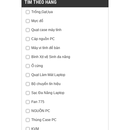
TÌM THEO HÃNG
Trống,Gạt,lụa
Mực đổ
Quạt case máy tính
Cáp nguồn PC
Máy vi tính để bàn
Bình Xịt vệ Sinh đa năng
Ổ cứng
Quạt Làm Mát Laptop
Bộ chuyển tín hiệu
Sạc Đa Năng Laptop
Fan 775
NGUỒN PC
Thùng Case PC
KVM