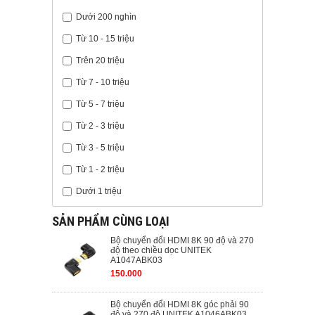
Dưới 200 nghìn
Từ 10 - 15 triệu
Trên 20 triệu
Từ 7 - 10 triệu
Từ 5 - 7 triệu
Từ 2 - 3 triệu
Từ 3 - 5 triệu
Từ 1 - 2 triệu
Dưới 1 triệu
SẢN PHẨM CÙNG LOẠI
Bộ chuyển đổi HDMI 8K 90 độ và 270
độ theo chiều dọc UNITEK
A1047ABK03
150.000
Bộ chuyển đổi HDMI 8K góc phải 90
độ và 270 độ UNITEK A1046ABK03