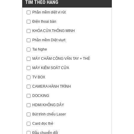
TÌM THEO HÃNG
Phần mềm diệt vi rút
Điện thoai bàn
KHÓA CỬA THÔNG MINH
Phần mềm Diệt viurt
Tai Nghe
MÁY CHẤM CÔNG VÂN TAY + THẺ
MÁY KIỂM SOÁT CỬA
TV BOX
CAMERA HÀNH TRÌNH
DOCKING
HDMI KHÔNG DÂY
Bút trình chiếu Laser
Card đọc thẻ
Đầu chuyển đổi