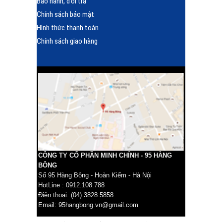
Bảo hành, đổi trả
Chính sách bảo mật
Hình thức thanh toán
Chính sách giao hàng
CÔNG TY CỔ PHẦN MINH CHÍNH - 95 HÀNG
BÔNG
Số 95 Hàng Bông - Hoàn Kiếm - Hà Nội
HotLine : 0912.108.788
Điện thoại: (04) 3828.5858
Email: 95hangbong.vn@gmail.com