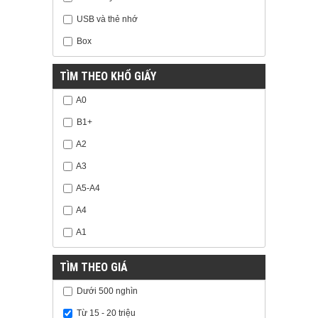
USB và thẻ nhớ
Box
TÌM THEO KHỔ GIẤY
A0
B1+
A2
A3
A5-A4
A4
A1
TÌM THEO GIÁ
Dưới 500 nghìn
Từ 15 - 20 triệu