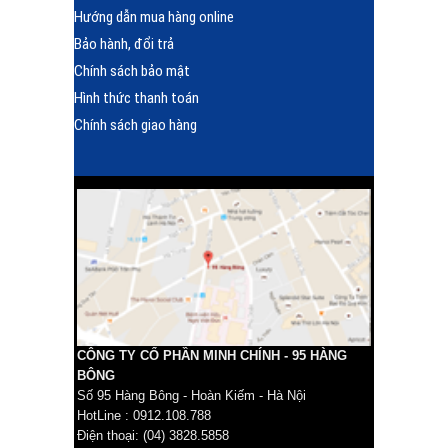
Hướng dẫn mua hàng online
Bảo hành, đổi trả
Chính sách bảo mật
Hình thức thanh toán
Chính sách giao hàng
CÔNG TY CỔ PHẦN MINH CHÍNH - 95 HÀNG
BÔNG
Số 95 Hàng Bông - Hoàn Kiếm - Hà Nội
HotLine : 0912.108.788
Điện thoại: (04) 3828.5858