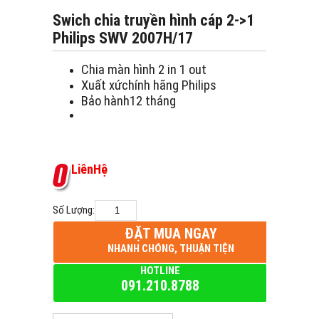
Swich chia truyền hình cáp 2->1
Philips SWV 2007H/17
Chia màn hình 2 in 1 out
Xuất xứchính hãng Philips
Bảo hành12 tháng
L
i
ê
n
H
ệ
Số Lượng:
ĐẶT MUA NGAY
NHANH CHÓNG, THUẬN TIỆN
HOTLINE
091.210.8788