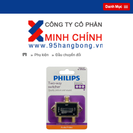
Danh Mục
»
»
Phụ kiện
Đầu chuyển đổi