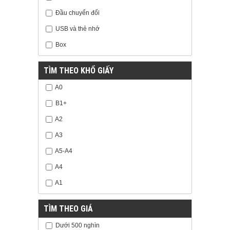
Đầu chuyển đổi
USB và thẻ nhớ
Box
TÌM THEO KHỔ GIẤY
A0
B1+
A2
A3
A5-A4
A4
A1
TÌM THEO GIÁ
Dưới 500 nghìn