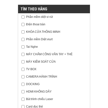
TÌM THEO HÃNG
Phần mềm diệt vi rút
Điện thoai bàn
KHÓA CỬA THÔNG MINH
Phần mềm Diệt viurt
Tai Nghe
MÁY CHẤM CÔNG VÂN TAY + THẺ
MÁY KIỂM SOÁT CỬA
TV BOX
CAMERA HÀNH TRÌNH
DOCKING
HDMI KHÔNG DÂY
Bút trình chiếu Laser
Card đọc thẻ