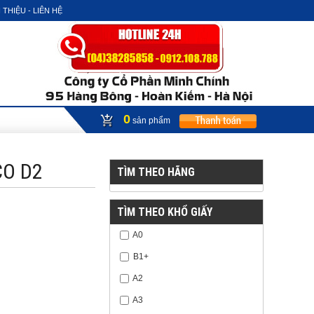
 THIỆU - LIÊN HỆ
0
sản phẩm
CO D2
TÌM THEO HÃNG
TÌM THEO KHỔ GIẤY
A0
B1+
A2
A3