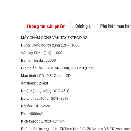
Đánh giá
Phụ kiện mua kè
Thông tin sản phẩm
MÁY CHẤM CÔNG VÂN TAY ZKTECO D2
Dung lượng người dùng (1:N) : 1000
Vân tay tối đa (1:N) : 1000
Bản ghi tối đa : 50000
Giao diện : Wi-Fi (WLAN / Hot), USB 2.0 (Host)
Màn hình LCD : 2.8″ Color LCD
Âm thanh : 24-bit
Nhiệt độ hoạt động : 0°C-45°C
Độ ẩm hoạt động : 20%~80%
Nguồn : DC 5V-2A
Pin : 4000mAh
Kích thước : 170x84x84mm
Phần mềm tương thích : ZKTime.Net 3.0 / ZKAccess 3.5 / TA Assistant 