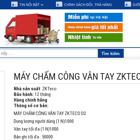
TIN NỔI BẬT
CHÍNH SÁCH ĐỔI, TRẢ HÀNG
GIỚI
MÁY CHẤM CÔNG VÂN TAY ZKTE
Nhà sản suất
: ZKTeco
Bảo hành:
12 tháng
Hàng chính hãng
Thông số cơ bản:
MÁY CHẤM CÔNG VÂN TAY ZKTECO D2
Dung lượng người dùng (1:N)1000
Vân tay tối đa (1:N)1000
Bản ghi tối đa : 50000