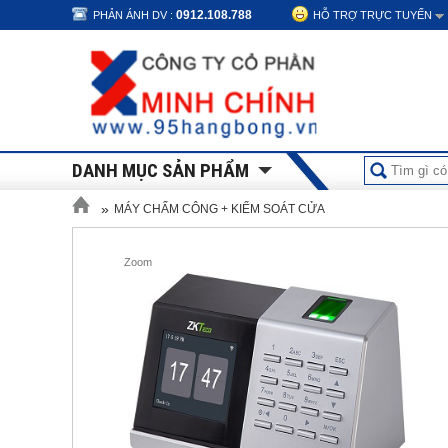
0912.108.788
PHẢN ÁNH DV :
HỖ TRỢ TRỰC TUYẾN
DANH MỤC SẢN PHẨM
»
MÁY CHẤM CÔNG + KIỂM SOÁT CỬA
Zoom