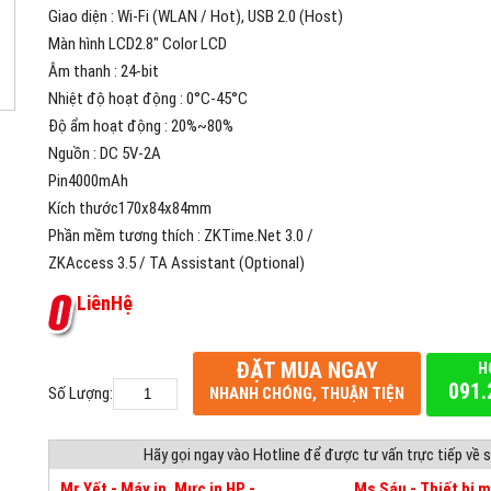
Giao diện : Wi-Fi (WLAN / Hot), USB 2.0 (Host)
Màn hình LCD2.8″ Color LCD
Âm thanh : 24-bit
Nhiệt độ hoạt động : 0°C-45°C
Độ ẩm hoạt động : 20%~80%
Nguồn : DC 5V-2A
Pin4000mAh
Kích thước170x84x84mm
Phần mềm tương thích : ZKTime.Net 3.0 /
ZKAccess 3.5 / TA Assistant (Optional)
L
i
ê
n
H
ệ
ĐẶT MUA NGAY
H
091.
Số Lượng:
NHANH CHÓNG, THUẬN TIỆN
Hãy gọi ngay vào Hotline để được tư vấn trực tiếp về
Mr Yết - Máy in, Mực in HP -
Ms Sáu - Thiết bị 