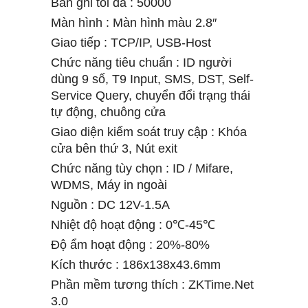
Bản ghi tối đa : 50000
Màn hình : Màn hình màu 2.8″
Giao tiếp : TCP/IP, USB-Host
Chức năng tiêu chuẩn : ID người
dùng 9 số, T9 Input, SMS, DST, Self-
Service Query, chuyển đổi trạng thái
tự động, chuông cửa
Giao diện kiểm soát truy cập : Khóa
cửa bên thứ 3, Nút exit
Chức năng tùy chọn : ID / Mifare,
WDMS, Máy in ngoài
Nguồn : DC 12V-1.5A
Nhiệt độ hoạt động : 0
℃-
45
℃
Độ ẩm hoạt động : 20%-80%
Kích thước : 186x138x43.6mm
Phần mềm tương thích : ZKTime.Net
3.0