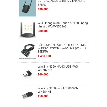
Kích sóng Wi-Fi WAVLINK N300Mps
578R2
480.000
WI-FI thông minh Chuẩn AC1200 băng
tần kép WL-WN503A3
980.000
BỘ CHUYỂN ĐỔI USB MICRO-B (3.0)
-> DISPLAYPORT WAVLINK (WS-UG
35DP5)
1.450.000
Wavlink N150 NANO USB (WS –
WN687S1)
160.000
Wavlink N150 mini AC600 WS-
WN684N1
150.000