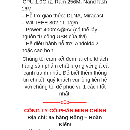
‘CPU 1.0Ghz, Ram 256M, Nand fash
16M
– Hỗ trợ giao thức: DLNA, Miracast
– Wifi IEEE 802.11 b/g/n
– Power: 400mA@5V (có thể lấy
nguồn từ cổng USB của tivi)
– Hệ điều hành hỗ trợ: Andoid4.2
hoặc cao hơn
Chúng tôi cam kết đem lại cho khách
hàng sản phẩm chất lượng với giá cả
cạnh tranh nhất. Để biết thêm thông
tin chi tết quý khách vui lòng liên hệ
với chúng tôi để phục vụ 1 cách tốt
nhất.
———-o0o———-
CÔNG TY CỔ PHẦN MINH CHÍNH
Địa chỉ: 95 hàng Bông – Hoàn
Kiếm