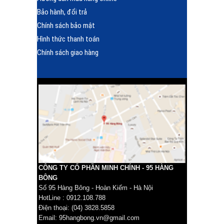
Bảo hành, đổi trả
Chính sách bảo mật
Hình thức thanh toán
Chính sách giao hàng
CÔNG TY CỔ PHẦN MINH CHÍNH - 95 HÀNG
BÔNG
Số 95 Hàng Bông - Hoàn Kiếm - Hà Nội
HotLine : 0912.108.788
Điện thoại: (04) 3828.5858
Email: 95hangbong.vn@gmail.com