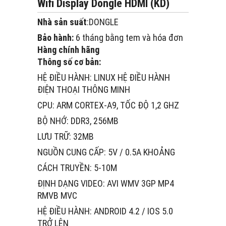
Wifi Display Dongle HDMI (KD)
Nhà sản suất
:DONGLE
Bảo hành:
6 tháng bằng tem và hóa đơn
Hàng chính hãng
Thông số cơ bản:
HỆ ĐIỀU HÀNH: LINUX HỆ ĐIỀU HÀNH
ĐIỆN THOẠI THÔNG MINH
CPU: ARM CORTEX-A9, TỐC ĐỘ 1,2 GHZ
BỘ NHỚ: DDR3, 256MB
LƯU TRỮ: 32MB
NGUỒN CUNG CẤP: 5V / 0.5A KHOẢNG
CÁCH TRUYỀN: 5-10M
ĐỊNH DẠNG VIDEO: AVI WMV 3GP MP4
RMVB MVC
HỆ ĐIỀU HÀNH: ANDROID 4.2 / IOS 5.0
TRỞ LÊN