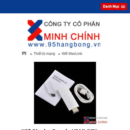
Danh Mục
»
»
Thiết bị mạng
Wifi WavLink