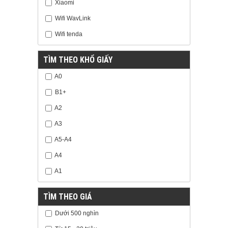
Xiaomi
Wifi WavLink
Wifi tenda
TÌM THEO KHỔ GIẤY
A0
B1+
A2
A3
A5-A4
A4
A1
TÌM THEO GIÁ
Dưới 500 nghìn