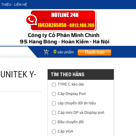
 THIỆU - LIÊN HỆ
0
sản phẩm
 UNITEK Y-
TÌM THEO HÃNG
TYPE C kéo dài
Cáp Display Port
cáp chuyển đổi tín hiệu
Cáp mini DP và Display port
Đầu chuyển đổi
Cáp VGA