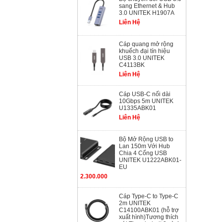
sang Ethernet & Hub
3.0 UNITEK H1907A
Liên Hệ
Cáp quang mở rộng
khuếch đại tín hiệu
USB 3.0 UNITEK
C4113BK
Liên Hệ
Cáp USB-C nối dài
10Gbps 5m UNITEK
U1335ABK01
Liên Hệ
Bộ Mở Rộng USB to
Lan 150m Với Hub
Chia 4 Cổng USB
UNITEK U1222ABK01-
EU
2.300.000
Cáp Type-C to Type-C
2m UNITEK
C14100ABK01 (hỗ trợ
xuất hình)Tương thích