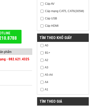
Cáp AV
Cáp mạng CAT5, CAT6(305M)
Cáp USB
Cáp HDMI
OTLINE
210.8788
TÌM THEO KHỔ GIẤY
A0
 sản phẩm
B1+
mạng - 082.621.4325
A2
A3
A5-A4
A4
A1
TÌM THEO GIÁ