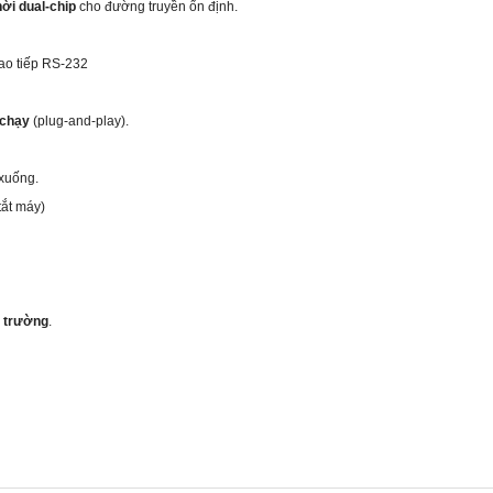
hời dual‑chip
cho đường truyền ổn định.
giao tiếp RS‑232
 chạy
(plug‑and‑play).
 xuống.
ắt máy)
i trường
.