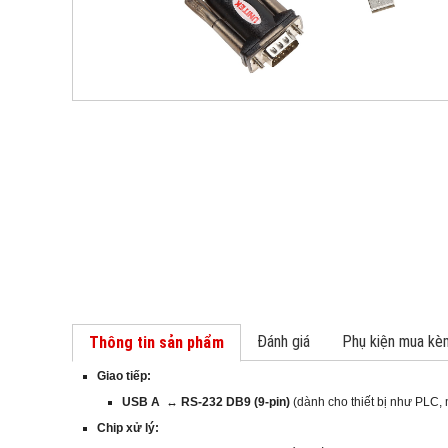
Đánh giá
Phụ kiện mua kè
Thông tin sản phẩm
Giao tiếp:
USB A
↔
RS‑232 DB9 (9‑pin)
(dành cho thiết bị như PLC,
Chip xử lý: