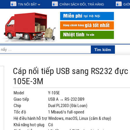
TIN NỔI BẬT
CHÍNH SÁCH ĐỔI, TRẢ HÀNG
GIỚI
Cáp nối tiếp USB sang RS232 đực
105E-3M
Model
Y‑105E
Giao tiếp
USB A → RS‑232 DB9
Chip
Dual PL2303 (Đài Loan)
Tốc độ
1 Mbaud/s full‑speed
Hệ điều hành hỗ trợ
Windows, macOS, Linux (cắm & chạy)
Khả năng hot‑plug
Có