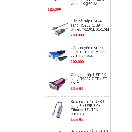
video 4K@60Hz
825.000
Cáp nối tiếp USB-A
sang RS232 (DB9F)
Unitek Y-1105D01-1.5M
260.000
Cáp chuyển USB 2.0
1,8M TO COM RS 232
Z-TEK ZE394C
300.000
Cổng nối tiếp USB 2.0
sang RS232 Z-TEK ZE-
551A
Liên Hệ
Bộ chuyển đổi USB-C
sang 3 x USB 3.0+
Ethernet UNITEK
H1907B
Liên Hệ
Bộ chuyển đổi USB 3.0