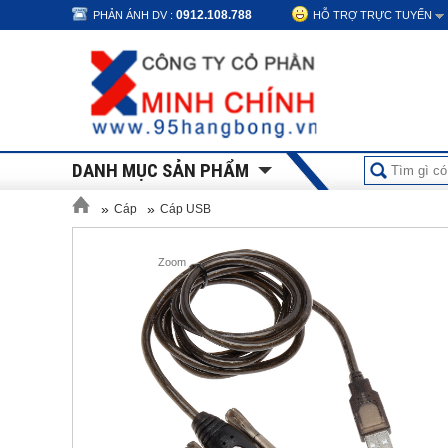
0912.108.788
PHẢN ÁNH DV :
HỖ TRỢ TRỰC TUYẾN
DANH MỤC SẢN PHẨM
»
»
Cáp
Cáp USB
Zoom