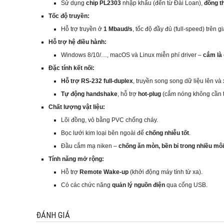
Sử dụng
chip PL2303
nhập khẩu (đến từ Đài Loan),
đồng t
Tốc độ truyền:
Hỗ trợ truyền ở
1 Mbaud/s
, tốc độ đầy đủ (full‑speed) trên 
Hỗ trợ hệ điều hành:
Windows 8/10/…, macOS và Linux miễn phí driver –
cắm là
Đặc tính kết nối:
Hỗ trợ RS‑232 full‑duplex
, truyền song song dữ liệu lên và
Tự động handshake
, hỗ trợ
hot‑plug
(cắm nóng không cần t
Chất lượng vật liệu:
Lõi đồng, vỏ bằng PVC chống cháy.
Bọc lưới kim loại bên ngoài để
chống nhiễu tốt
.
Đầu cắm mạ niken –
chống ăn mòn, bền bỉ trong nhiều mô
Tính năng mở rộng:
Hỗ trợ
Remote Wake‑up
(khởi động máy tính từ xa).
Có các chức năng
quản lý nguồn điện
qua cổng USB.
ĐÁNH GIÁ