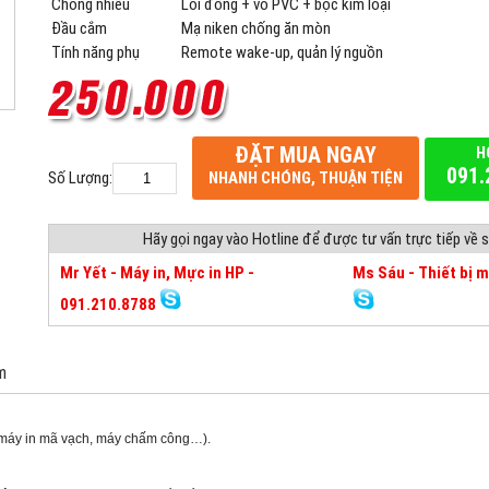
Chống nhiễu
Lõi đồng + vỏ PVC + bọc kim loại
Đầu cắm
Mạ niken chống ăn mòn
Tính năng phụ
Remote wake-up, quản lý nguồn
ĐẶT MUA NGAY
H
091.
Số Lượng:
NHANH CHÓNG, THUẬN TIỆN
Hãy gọi ngay vào Hotline để được tư vấn trực tiếp về
Mr Yết - Máy in, Mực in HP -
Ms Sáu - Thiết bị 
091.210.8788
m
 máy in mã vạch, máy chấm công…).