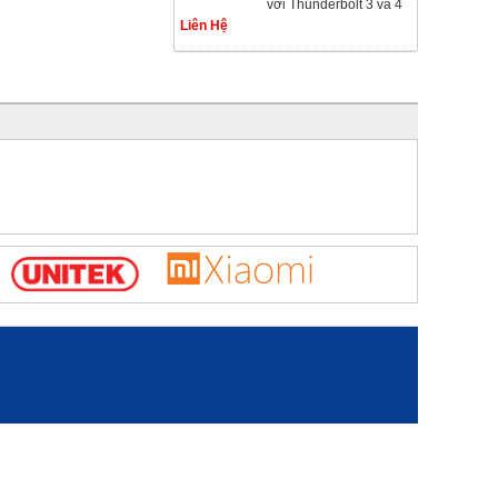
với Thunderbolt 3 và 4
Liên Hệ