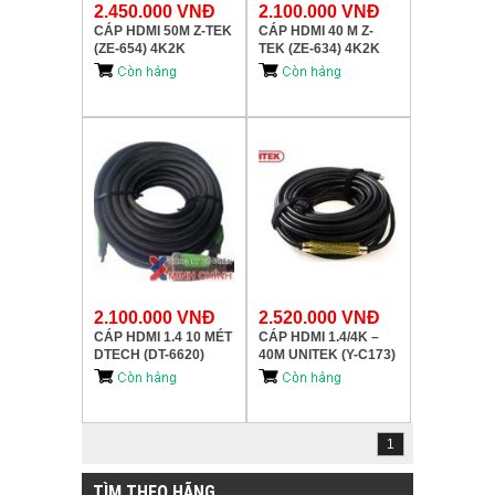
2.450.000 VNĐ
2.100.000 VNĐ
CÁP HDMI 50M Z-TEK
CÁP HDMI 40 M Z-
(ZE-654) 4K2K
TEK (ZE-634) 4K2K
2.100.000 VNĐ
2.520.000 VNĐ
CÁP HDMI 1.4 10 MÉT
CÁP HDMI 1.4/4K –
DTECH (DT-6620)
40M UNITEK (Y-C173)
chuẩn ,giá rẻ.
1
TÌM THEO HÃNG