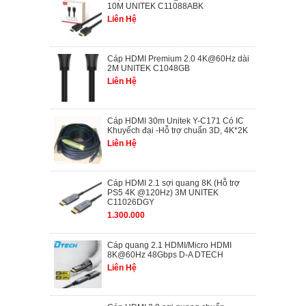
10M UNITEK C11088ABK
Liên Hệ
Cáp HDMI Premium 2.0 4K@60Hz dài
2M UNITEK C1048GB
Liên Hệ
Cáp HDMI 30m Unitek Y-C171 Có IC
Khuyếch đại -Hỗ trợ chuẩn 3D, 4K*2K
Liên Hệ
Cáp HDMI 2.1 sợi quang 8K (Hỗ trợ
PS5 4K @120Hz) 3M UNITEK
C11026DGY
1.300.000
Cáp quang 2.1 HDMI/Micro HDMI
8K@60Hz 48Gbps D-A DTECH
Liên Hệ