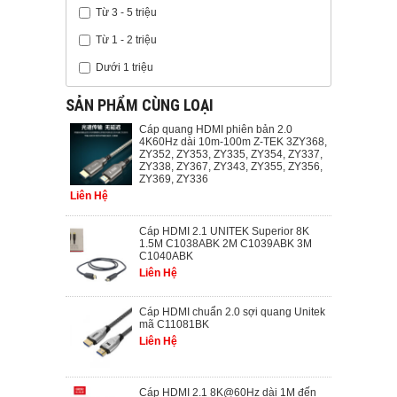
Từ 3 - 5 triệu
Từ 1 - 2 triệu
Dưới 1 triệu
SẢN PHẨM CÙNG LOẠI
Cáp quang HDMI phiên bản 2.0
4K60Hz dài 10m-100m Z-TEK 3ZY368,
ZY352, ZY353, ZY335, ZY354, ZY337,
ZY338, ZY367, ZY343, ZY355, ZY356,
ZY369, ZY336
Liên Hệ
Cáp HDMI 2.1 UNITEK Superior 8K
1.5M C1038ABK 2M C1039ABK 3M
C1040ABK
Liên Hệ
Cáp HDMI chuẩn 2.0 sợi quang Unitek
mã C11081BK
Liên Hệ
Cáp HDMI 2.1 8K@60Hz dài 1M đến