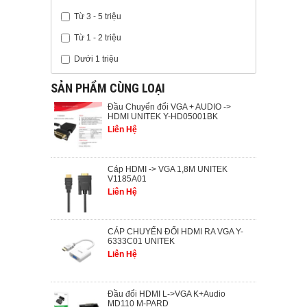
Từ 3 - 5 triệu
Từ 1 - 2 triệu
Dưới 1 triệu
SẢN PHẨM CÙNG LOẠI
Đầu Chuyển đổi VGA + AUDIO ->
HDMI UNITEK Y-HD05001BK
Liên Hệ
Cáp HDMI -> VGA 1,8M UNITEK
V1185A01
Liên Hệ
CÁP CHUYỂN ĐỔI HDMI RA VGA Y-
6333C01 UNITEK
Liên Hệ
Đầu đổi HDMI L->VGA K+Audio
MD110 M-PARD