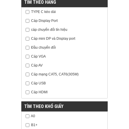
TÌM THEO HÃNG
TYPE C kéo dài
Cáp Display Port
cáp chuyển đổi tín hiệu
Cáp mini DP và Display port
Đầu chuyển đổi
Cáp VGA
Cáp AV
Cáp mạng CAT5, CAT6(305M)
Cáp USB
Cáp HDMI
TÌM THEO KHỔ GIẤY
A0
B1+