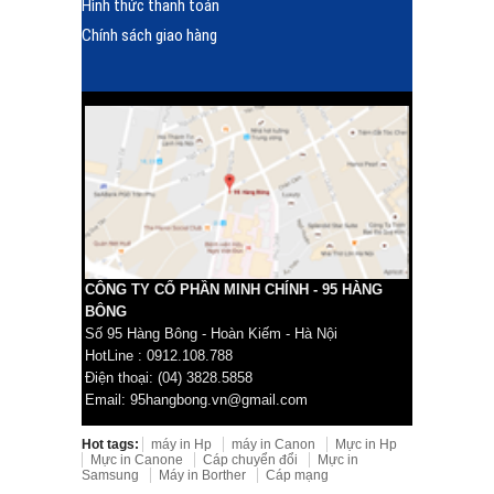
Hình thức thanh toán
Chính sách giao hàng
CÔNG TY CỔ PHẦN MINH CHÍNH - 95 HÀNG
BÔNG
Số 95 Hàng Bông - Hoàn Kiếm - Hà Nội
HotLine : 0912.108.788
Điện thoại: (04) 3828.5858
Email: 95hangbong.vn@gmail.com
Hot tags:
máy in Hp
máy in Canon
Mực in Hp
Mực in Canone
Cáp chuyển đổi
Mực in
Samsung
Máy in Borther
Cáp mạng