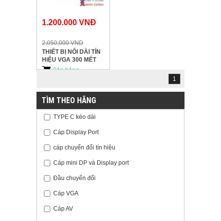
1.200.000 VNĐ
2,050,000 VND
THIẾT BỊ NỐI DÀI TÍN
HiỆU VGA 300 MÉT
(DT-7020B) chuẩn ,giá
rẻ..
1
TÌM THEO HÃNG
TYPE C kéo dài
Cáp Display Port
cáp chuyển đổi tín hiệu
Cáp mini DP và Display port
Đầu chuyển đổi
Cáp VGA
Cáp AV