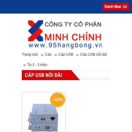
Danh Mục
»
»
»
Trang chủ
Cáp
Cáp USB
Cáp USB nối dài
»
Từ 2 - 3 triệu
CÁP USB NỐI DÀI
-41%