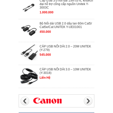
Cáp USB 3.0 nối dài 15m có IC khuếch
đại hỗ trợ cổng cấp nguồn Unitek Y-
3003C
1.000.000
Bộ Nối dài USB 2.0 dây lan 60m Cat5/
Cat5e/Cat UNITEK Y-UE01001
450.000
CÁP USB NỐI DÀI 2.0 – 20M UNITEK
(Y-279)
545.000
CÁP USB NỐI DÀI 3.0 – 10M UNITEK
(Y-3018)
Liên Hệ