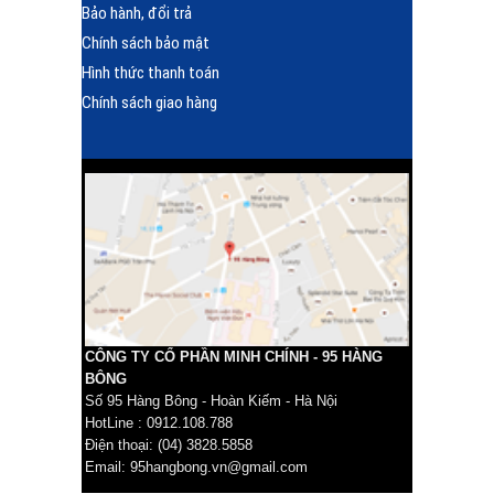
Bảo hành, đổi trả
Chính sách bảo mật
Hình thức thanh toán
Chính sách giao hàng
CÔNG TY CỔ PHẦN MINH CHÍNH - 95 HÀNG
BÔNG
Số 95 Hàng Bông - Hoàn Kiếm - Hà Nội
HotLine : 0912.108.788
Điện thoại: (04) 3828.5858
Email: 95hangbong.vn@gmail.com