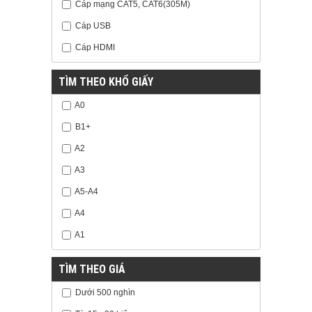
Cáp mạng CAT5, CAT6(305M)
Cáp USB
Cáp HDMI
TÌM THEO KHỔ GIẤY
A0
B1+
A2
A3
A5-A4
A4
A1
TÌM THEO GIÁ
Dưới 500 nghìn