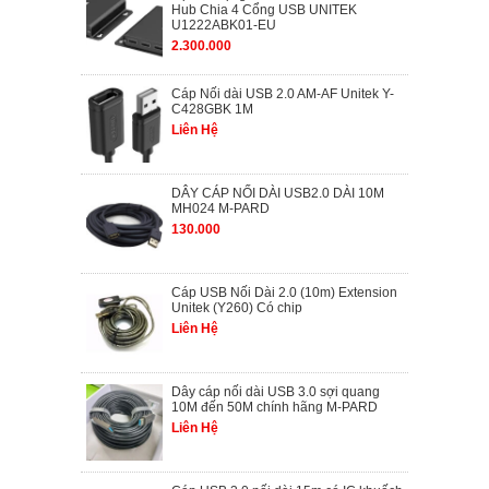
Hub Chia 4 Cổng USB UNITEK
U1222ABK01-EU
2.300.000
Cáp Nối dài USB 2.0 AM-AF Unitek Y-
C428GBK 1M
Liên Hệ
DÂY CÁP NỐI DÀI USB2.0 DÀI 10M
MH024 M-PARD
130.000
Cáp USB Nối Dài 2.0 (10m) Extension
Unitek (Y260) Có chip
Liên Hệ
Dây cáp nối dài USB 3.0 sợi quang
10M đến 50M chính hãng M-PARD
Liên Hệ